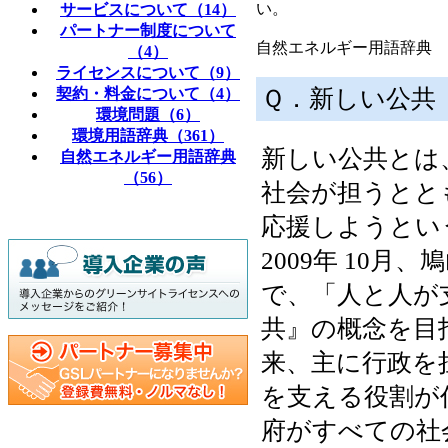
い。
サービスについて（14）
パートナー制度について
自然エネルギー用語辞典
（4）
ライセンスについて（9）
Ｑ．新しい公共
契約・料金について（4）
環境問題（6）
環境用語辞典（361）
新しい公共とは
自然エネルギー用語辞典
（56）
社会が担うとと
応援しようとい
2009年 10
で、「人と人が
共』の概念を目
来、主に行政を
を支える役割が
府がすべての社