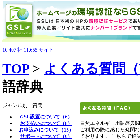
10,407
社
11,655
サイト
TOP
>
よくある質問（
語辞典
ジャンル別 質問
GSL設置について（6）
自然エネルギー用語辞典関
お支払いについて（8）
ご利用の際に感じた疑問な
お申込みについて（15）
ております。 こちらで解
サポートについて（9）