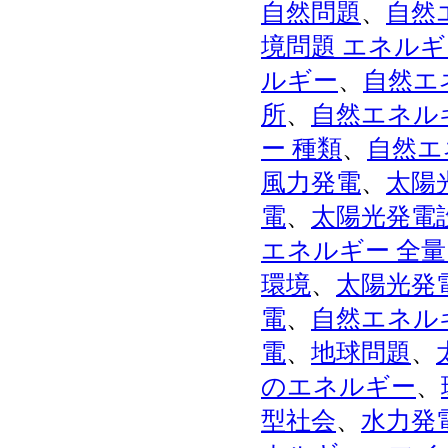
自然問題
、
自然
境問題 エネルギ
ルギー
、
自然エ
所
、
自然エネル
ー 種類
、
自然エ
風力発電
、
太陽
電
、
太陽光発電
エネルギー 全
環境
、
太陽光発
電
、
自然エネル
電
、
地球問題
、
のエネルギー
、
型社会
、
水力発