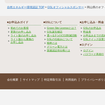
自然エネルギー環境認証 TOP
>
GSLオフィシャルスポンサー
> 岡山県のオフ
■お申込みガイド
■GSLについて
■お申し込み・料金
初めてのお客様
Green Site Licenseとは？
GSLのお申込み
更新のお申し込み
GSL誕生秘話
料金表
ライト版のお申し込み
選べる3つのCO2削減活動
お申込みまでの流
ライト版から乗換の
GSLの仕組みについて
GSLクイック設置
お申し込み
植林とは
■ログイン
グリーン電力とは
国連認証排出権とは
ログイン
パスワード再発行
会社概要
サイトマップ
特定商取引法
利用規約
プライバシーポリ