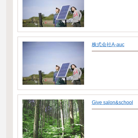
株式会社A-auc
Give salon&school