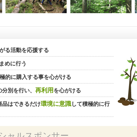
がる活動を応援する
まめに行う
極的に購入する事を心がける
再利用
の分別を行い、
を心がける
環境に意識
商品はできるだけ
して積極的に行
シャルスポンサー