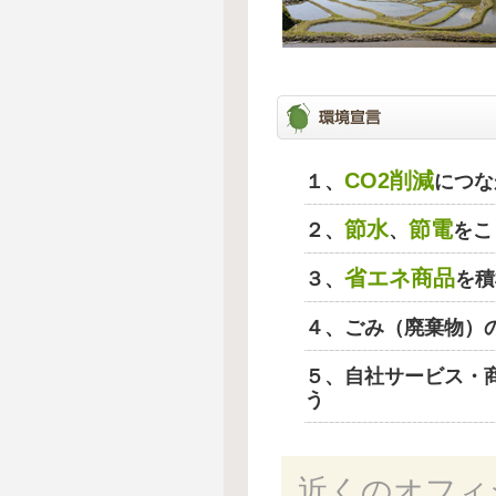
CO2削減
１、
につな
節水
節電
２、
、
をこ
省エネ商品
３、
を積
４、ごみ（廃棄物）
５、自社サービス・
う
近くのオフィ