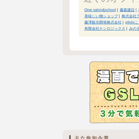
Give salon&school
|
藤森建設
|
美味しい物ショップ
|
株式会社
藤澤観光開発株式会社
|
pilol
有限会社ケンロジックス
|
みの