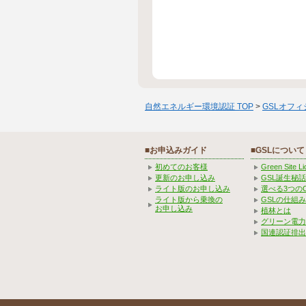
自然エネルギー環境認証 TOP
>
GSLオフ
■お申込みガイド
■GSLについて
初めてのお客様
Green Site 
更新のお申し込み
GSL誕生秘話
ライト版のお申し込み
選べる3つの
ライト版から乗換の
GSLの仕組
お申し込み
植林とは
グリーン電力
国連認証排出