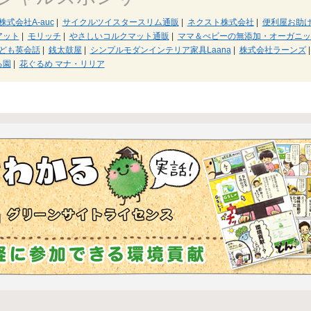
株式会社A-auc
|
サイクルツイスタースリム通販
|
ネクスト株式会社
|
便利屋お助
アット
|
モリッチ
|
やさしいコルクマット通販
|
ママ＆べビーの無添加・オーガニックショ
oこども英会話
|
銭太鼓屋
|
シンプルモダンインテリア家具Laana
|
株式会社ラーンズ
|
る園
|
花ぐるめ マナ・リリア