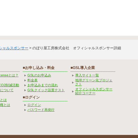
ィシャルスポンサー
> のぼり屋工房株式会社 オフィシャルスポンサー詳細
■お申し込み・料金
■GSL導入企業
Licenseとは？
GSLのお申込み
導入サイト一覧
料金表
地球グリーン化プロジェ
クト
CO2削減活動
お申込みまでの流れ
オフィシャルスポンサー
みについて
GSLクイック設置テスト
紹介コーナー
■ログイン
とは
権とは
ログイン
パスワード再発行