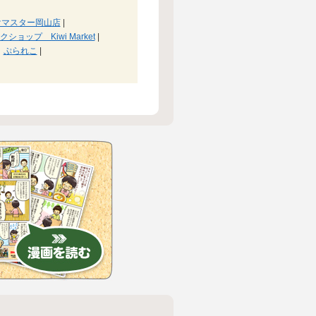
けマスター岡山店
|
ップ Kiwi Market
|
ぷられこ
|