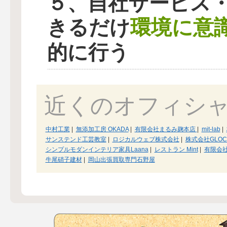
５、自社サービス
環境に意
きるだけ
的に行う
近くのオフィシ
中村工業
|
無添加工房 OKADA
|
有限会社まるみ麹本店
|
mit-lab
|
サンステンド工芸教室
|
ロジカルウェブ株式会社
|
株式会社GLOCA
シンプルモダンインテリア家具Laana
|
レストラン Mint
|
有限会
牛尾硝子建材
|
岡山出張買取専門石野屋