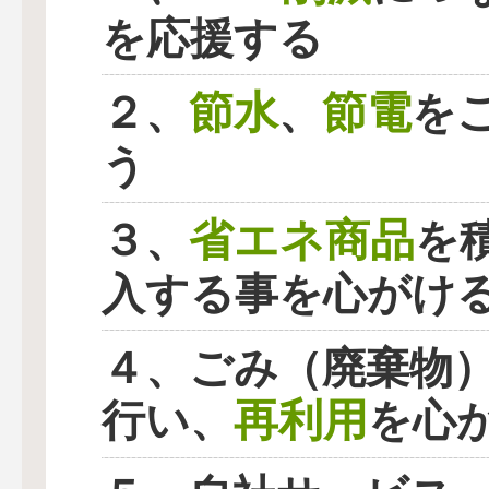
を応援する
節水
節電
２、
、
を
う
省エネ商品
３、
を
入する事を心がけ
４、ごみ（廃棄物
再利用
行い、
を心