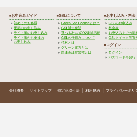
■お申込みガイド
■GSLについて
■お申し込み・料金
初めてのお客様
Green Site Licenseとは？
GSLのお申込み
更新のお申し込み
GSL誕生秘話
料金表
ライト版のお申し込み
選べる3つのCO2削減活動
お申込みまでの流
ライト版から乗換の
GSLの仕組みについて
GSLクイック設置
お申し込み
植林とは
■ログイン
グリーン電力とは
国連認証排出権とは
ログイン
パスワード再発行
会社概要
サイトマップ
特定商取引法
利用規約
プライバシーポリ