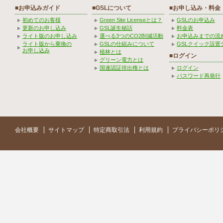
■お申込みガイド
■GSLについて
■お申し込み・料金
初めてのお客様
Green Site Licenseとは？
GSLのお申込み
更新のお申し込み
GSL誕生秘話
料金表
ライト版のお申し込み
選べる3つのCO2削減活動
お申込みまでの流
ライト版から乗換の
GSLの仕組みについて
GSLクイック設置
お申し込み
植林とは
■ログイン
グリーン電力とは
国連認証排出権とは
ログイン
パスワード再発行
会社概要
サイトマップ
特定商取引法
利用規約
プライバシーポリ