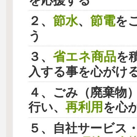
を応援する
節水
節電
２、
、
を
う
省エネ商品
３、
を
入する事を心がけ
４、ごみ（廃棄物
再利用
行い、
を心
５、自社サービス