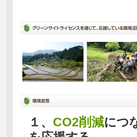
CO2削減
１、
につ