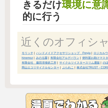
環境に意
きるだけ
的に行う
近くのオフィシ
モリッチ
|
ハンドメイドアクセサリショップ Freyja
|
ロジカルウ
hinemoz
|
みのる園
|
有限会社アルデバラン
|
便利屋お助けマス
有限会社 藤田溶接鉄工所
|
サイクルツイスタースリム通販
|
の
岡山エコリサイクルセンター
|
ぷられこ
|
株式会社TRUST・COR