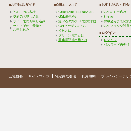
■お申込みガイド
■GSLについて
■お申し込み・料金
初めてのお客様
Green Site Licenseとは？
GSLのお申込み
更新のお申し込み
GSL誕生秘話
料金表
ライト版のお申し込み
選べる3つのCO2削減活動
お申込みまでの流
ライト版から乗換の
GSLの仕組みについて
GSLクイック設置
お申し込み
植林とは
■ログイン
グリーン電力とは
国連認証排出権とは
ログイン
パスワード再発行
会社概要
サイトマップ
特定商取引法
利用規約
プライバシーポリ