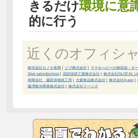
環境に意
きるだけ
的に行う
近くのオフィシ
株式会社セノオ産商
|
ジブ株式会社
|
ママ＆べビーの無添加・オーガニ
Give salon&school
|
花田技研工業株式会社
|
株式会社GLOCAL LI
有限会社 藤田溶接鉄工所
|
大森食品株式会社
|
株式会社A-auc
|
藤澤観光開発株式会社
|
株式会社ラーンズ