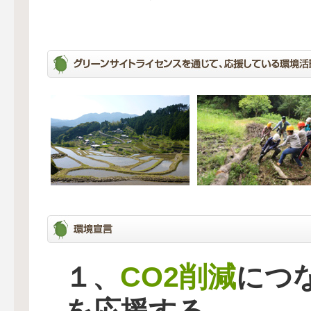
CO2削減
１、
につ