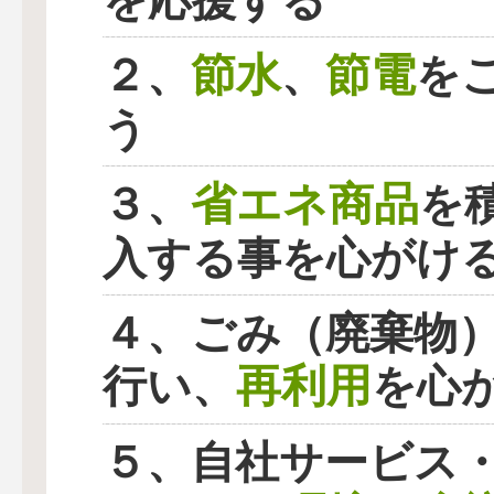
を応援する
節水
節電
２、
、
を
う
省エネ商品
３、
を
入する事を心がけ
４、ごみ（廃棄物
再利用
行い、
を心
５、自社サービス