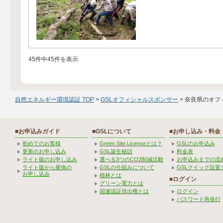
45件中45件を表示
自然エネルギー環境認証 TOP
>
GSLオフィシャルスポンサー
> 奈良県のオフ
■お申込みガイド
■GSLについて
■お申し込み・料金
初めてのお客様
Green Site Licenseとは？
GSLのお申込み
更新のお申し込み
GSL誕生秘話
料金表
ライト版のお申し込み
選べる3つのCO2削減活動
お申込みまでの流
ライト版から乗換の
GSLの仕組みについて
GSLクイック設置
お申し込み
植林とは
■ログイン
グリーン電力とは
国連認証排出権とは
ログイン
パスワード再発行