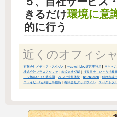
５、自社サービス
環境に意
きるだけ
的に行う
近くのオフィシ
有限会社メディア・スタジオ
|
wagtechblog運営事務局
|
きらっこ
株式会社プラスアルファ
|
株式会社KRS
|
行政書士 いとう法務
二ツ橋あいりん幼稚園
|
みらい堂整体院
|
be children
|
結婚相談
ウェイビー行政書士事務所
|
有限会社グッドウィル
|
スペクトラ