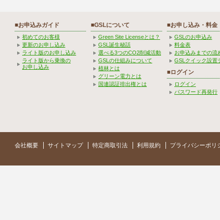
■お申込みガイド
■GSLについて
■お申し込み・料金
初めてのお客様
Green Site Licenseとは？
GSLのお申込み
更新のお申し込み
GSL誕生秘話
料金表
ライト版のお申し込み
選べる3つのCO2削減活動
お申込みまでの流
ライト版から乗換の
GSLの仕組みについて
GSLクイック設置
お申し込み
植林とは
■ログイン
グリーン電力とは
国連認証排出権とは
ログイン
パスワード再発行
会社概要
サイトマップ
特定商取引法
利用規約
プライバシーポリ