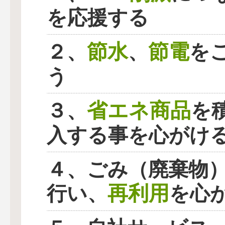
を応援する
節水
節電
２、
、
を
う
省エネ商品
３、
を
入する事を心がけ
４、ごみ（廃棄物
再利用
行い、
を心