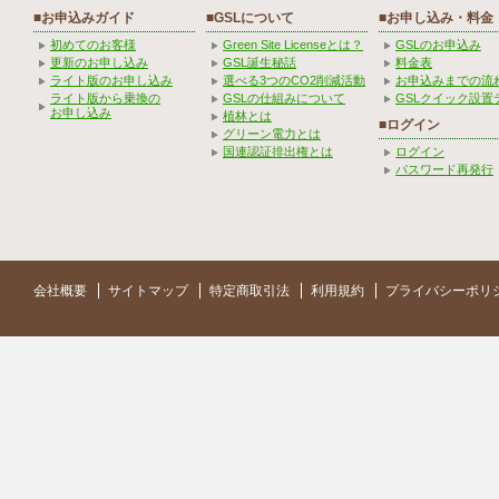
■お申込みガイド
■GSLについて
■お申し込み・料金
初めてのお客様
Green Site Licenseとは？
GSLのお申込み
更新のお申し込み
GSL誕生秘話
料金表
ライト版のお申し込み
選べる3つのCO2削減活動
お申込みまでの流
ライト版から乗換の
GSLの仕組みについて
GSLクイック設置
お申し込み
植林とは
■ログイン
グリーン電力とは
国連認証排出権とは
ログイン
パスワード再発行
会社概要
サイトマップ
特定商取引法
利用規約
プライバシーポリ