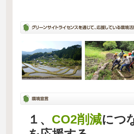
CO2削減
１、
につ