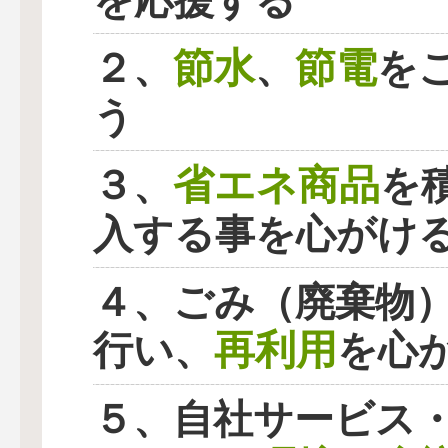
を応援する
節水
節電
２、
、
を
う
省エネ商品
３、
を
入する事を心がけ
４、ごみ（廃棄物
再利用
行い、
を心
５、自社サービス