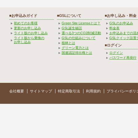
■お申込みガイド
■GSLについて
■お申し込み・料金
初めてのお客様
Green Site Licenseとは？
GSLのお申込み
更新のお申し込み
GSL誕生秘話
料金表
ライト版のお申し込み
選べる3つのCO2削減活動
お申込みまでの流
ライト版から乗換の
GSLの仕組みについて
GSLクイック設置
お申し込み
植林とは
■ログイン
グリーン電力とは
国連認証排出権とは
ログイン
パスワード再発行
会社概要
サイトマップ
特定商取引法
利用規約
プライバシーポリ