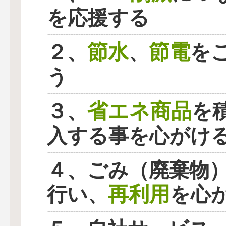
を応援する
節水
節電
２、
、
を
う
省エネ商品
３、
を
入する事を心がけ
４、ごみ（廃棄物
再利用
行い、
を心