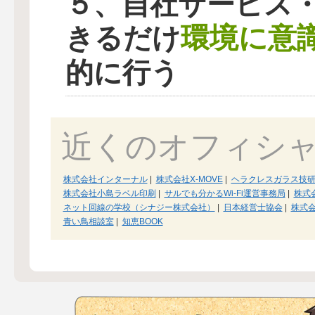
５、自社サービス
環境に意
きるだけ
的に行う
近くのオフィシ
株式会社インターナル
|
株式会社X-MOVE
|
ヘラクレスガラス技
株式会社小島ラベル印刷
|
サルでも分かるWi-Fi運営事務局
|
株式会
ネット回線の学校（シナジー株式会社）
|
日本経営士協会
|
株式
青い鳥相談室
|
知恵BOOK