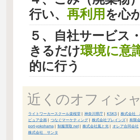
再利用
行い、
を心
５、自社サービス
環境に意
きるだけ
的に行う
近くのオフィシ
ライトワーカースクール楽桜堂
|
神奈川県庁
|
KSKS
|
株式会社 
ピュア企画
|
つなぐマーケティング
|
株式会社ブレインズ
|
有限
port-yokohama
|
制服買取.net
|
株式会社風と光
|
オレア合同会社
株式会社 サンタ