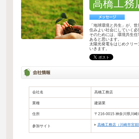
高橋工務
「地球環境と共生」が、世
住みよい社会にしていく必
そのためには、環境共生住
あると思います。
太陽光発電をはじめクリー
いきます。
会社名
高橋工務店
業種
建築業
住所
〒216-0015 神奈川県
高橋工務店（川崎市宮前
参加サイト