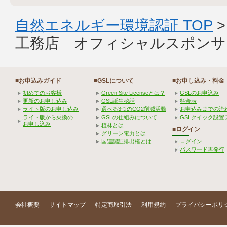
自然エネルギー環境認証 TOP
工務店 オフィシャルスポンサ
■お申込みガイド
■GSLについて
■お申し込み・料金
初めてのお客様
Green Site Licenseとは？
GSLのお申込み
更新のお申し込み
GSL誕生秘話
料金表
ライト版のお申し込み
選べる3つのCO2削減活動
お申込みまでの流
ライト版から乗換の
GSLの仕組みについて
GSLクイック設置
お申し込み
植林とは
■ログイン
グリーン電力とは
国連認証排出権とは
ログイン
パスワード再発行
会社概要
サイトマップ
特定商取引法
利用規約
プライバシーポリ