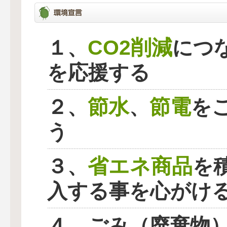
CO2削減
１、
につ
を応援する
節水
節電
２、
、
を
う
省エネ商品
３、
を
入する事を心がけ
４、ごみ（廃棄物