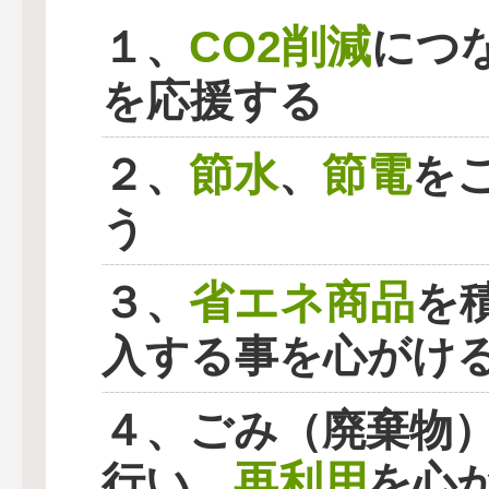
CO2削減
１、
につ
を応援する
節水
節電
２、
、
を
う
省エネ商品
３、
を
入する事を心がけ
４、ごみ（廃棄物
再利用
行い、
を心