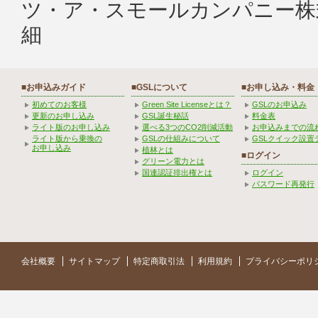
ツ・ア・スモールカンパニー
細
■お申込みガイド
■GSLについて
■お申し込み・料金
初めてのお客様
Green Site Licenseとは？
GSLのお申込み
更新のお申し込み
GSL誕生秘話
料金表
ライト版のお申し込み
選べる3つのCO2削減活動
お申込みまでの流
ライト版から乗換の
GSLの仕組みについて
GSLクイック設置
お申し込み
植林とは
■ログイン
グリーン電力とは
国連認証排出権とは
ログイン
パスワード再発行
会社概要
サイトマップ
特定商取引法
利用規約
プライバシーポリ