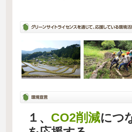
CO2削減
１、
につ