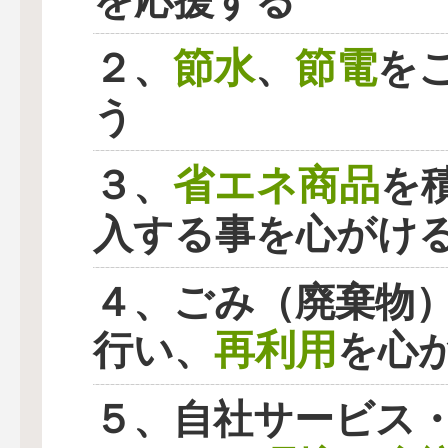
を応援する
節水
節電
２、
、
を
う
省エネ商品
３、
を
入する事を心がけ
４、ごみ（廃棄物
再利用
行い、
を心
５、自社サービス