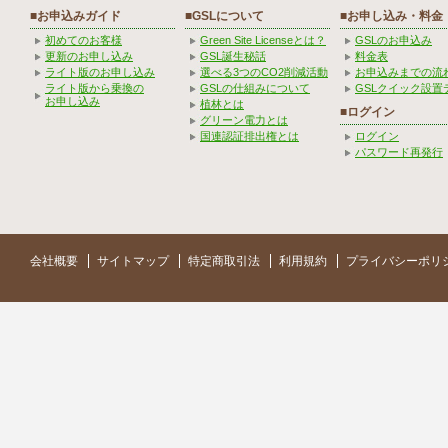
■お申込みガイド
■GSLについて
■お申し込み・料金
初めてのお客様
Green Site Licenseとは？
GSLのお申込み
更新のお申し込み
GSL誕生秘話
料金表
ライト版のお申し込み
選べる3つのCO2削減活動
お申込みまでの流
ライト版から乗換の
GSLの仕組みについて
GSLクイック設置
お申し込み
植林とは
■ログイン
グリーン電力とは
国連認証排出権とは
ログイン
パスワード再発行
会社概要
サイトマップ
特定商取引法
利用規約
プライバシーポリ