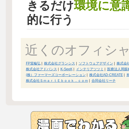
環境に意
きるだけ
的に行う
近くのオフィシ
FP箕輪弘
|
株式会社グランシス
|
ソフトウェアデザイン
|
株式会
株式会社アドバンス
|
K-SeeK
|
インテリアツツミ
|
医療法人岡眼
(株）ファーマーズコーポーレーション
|
株式会社AD-CREATE
|
株式会社ＳｍａｒｔＥｂｏｏｋ．ｃｏｍ
|
合同会社リーチ