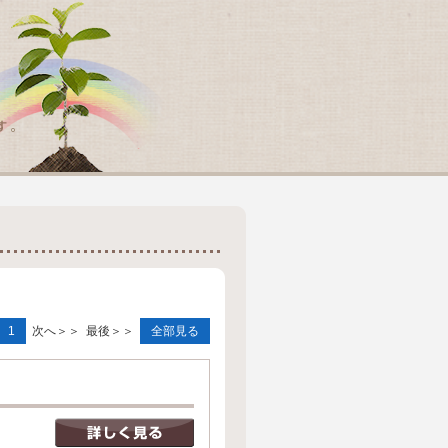
1
次へ＞＞
最後＞＞
全部見る