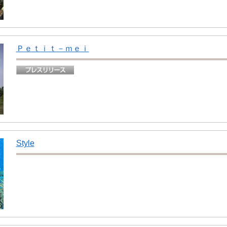
Ｐｅｔｉｔ－ｍｅｉ
Style