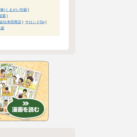
(株)くまがい印刷
|
製菓
|
会社本田商店
|
サロンドGu
|
建築