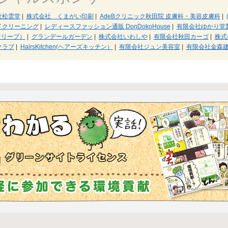
社松雲堂
|
株式会社 くまがい印刷
|
AdeBクリニック秋田院 皮膚科・美容皮膚科
|
イクリーニング
|
レディースファッション通販 DonDokoHouse
|
有限会社ゆかり堂
ク オリーブ）
|
グランデールガーデン
|
株式会社いわしや
|
有限会社秋田カーゴ
|
株式
クラブ
|
HairsKitchen(ヘアーズキッチン）
|
有限会社ジュン美容室
|
有限会社金森