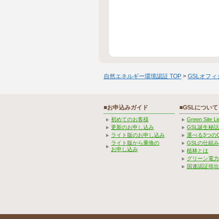
自然エネルギー環境認証 TOP
>
GSLオフ
■お申込みガイド
■GSLについて
初めてのお客様
Green Site 
更新のお申し込み
GSL誕生秘話
ライト版のお申し込み
選べる3つの
ライト版から乗換の
GSLの仕組
お申し込み
植林とは
グリーン電力
国連認証排出