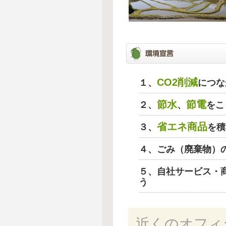
CO2削減
１、
につな
節水
節電
２、
、
をこ
省エネ商品
３、
を積
４、ごみ（廃棄物）
５、自社サービス・
う
近くのオフィ