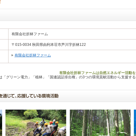
有限会社折林ファーム
〒015-0034 秋田県由利本荘市芦川字折林122
有限会社折林ファーム
有限会社折林ファームは自然エネルギー活動を
Lは「グリーン電力」「植林」「国連認証排出権」の3つの環境貢献活動から支援す