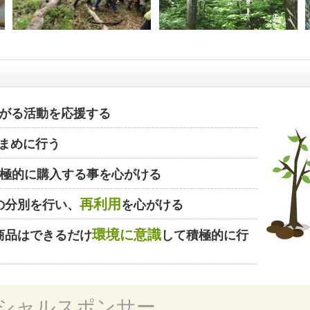
がる活動を応援する
まめに行う
極的に購入する事を心がける
再利用
の分別を行い、
を心がける
環境に意識
商品はできるだけ
して積極的に行
シャルスポンサー