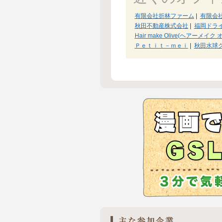
有限会社折林ファーム
|
有限会
秋田不動産株式会社
|
福岡ドラ
Hair make Olive(ヘアーメイ
Ｐｅｔｉｔ－ｍｅｉ
|
秋田水球