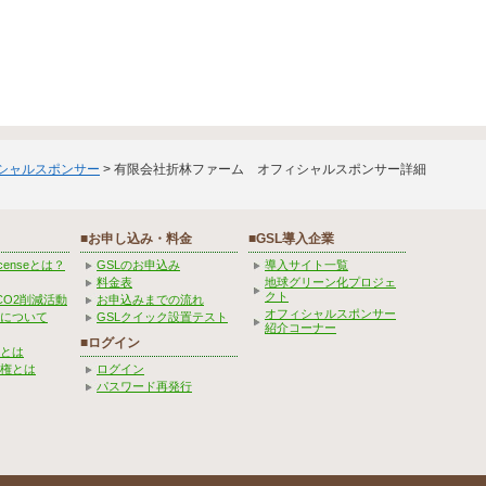
ィシャルスポンサー
> 有限会社折林ファーム オフィシャルスポンサー詳細
■お申し込み・料金
■GSL導入企業
Licenseとは？
GSLのお申込み
導入サイト一覧
料金表
地球グリーン化プロジェ
クト
CO2削減活動
お申込みまでの流れ
オフィシャルスポンサー
みについて
GSLクイック設置テスト
紹介コーナー
■ログイン
とは
権とは
ログイン
パスワード再発行