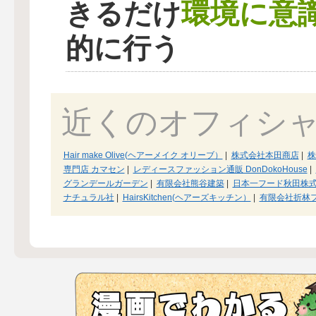
環境に意
きるだけ
的に行う
近くのオフィシ
Hair make Olive(ヘアーメイク オリーブ）
|
株式会社本田商店
|
株
専門店 カマセン
|
レディースファッション通販 DonDokoHouse
|
グランデールガーデン
|
有限会社熊谷建築
|
日本一フード秋田株
ナチュラル社
|
HairsKitchen(ヘアーズキッチン）
|
有限会社折林