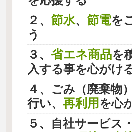
を応援する
節水
節電
２、
、
を
う
省エネ商品
３、
を
入する事を心がけ
４、ごみ（廃棄物
再利用
行い、
を心
５、自社サービス