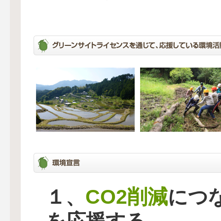
CO2削減
１、
につ