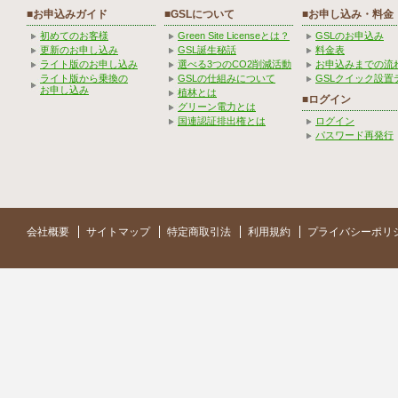
■お申込みガイド
■GSLについて
■お申し込み・料金
初めてのお客様
Green Site Licenseとは？
GSLのお申込み
更新のお申し込み
GSL誕生秘話
料金表
ライト版のお申し込み
選べる3つのCO2削減活動
お申込みまでの流
ライト版から乗換の
GSLの仕組みについて
GSLクイック設置
お申し込み
植林とは
■ログイン
グリーン電力とは
国連認証排出権とは
ログイン
パスワード再発行
会社概要
サイトマップ
特定商取引法
利用規約
プライバシーポリ