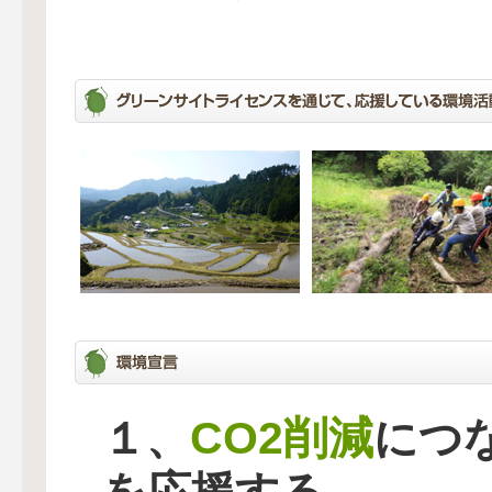
CO2削減
１、
につ