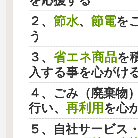
を応援する
節水
節電
２、
、
を
う
省エネ商品
３、
を
入する事を心がけ
４、ごみ（廃棄物
再利用
行い、
を心
５、自社サービス