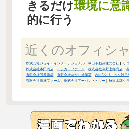
環境に意
きるだけ
的に行う
近くのオフィシ
株式会社ジョイ・インターナショナル
|
秋田不動産株式会社
|
サロ
株式会社本田商店
|
イシカワファーム
|
株式会社今野七郎商店
|
有限会社熊谷建築
|
有限会社ゆかり堂製菓
|
AdeBクリニック秋田
有限会社折林ファーム
|
株式会社アーバン・ビソー
|
秋田水球ク