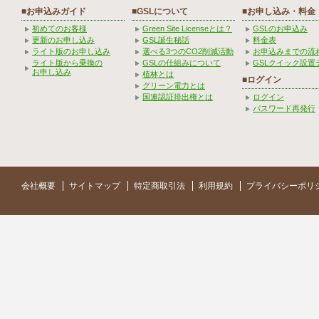
■お申込みガイド
■GSLについて
■お申し込み・料金
初めてのお客様
Green Site Licenseとは？
GSLのお申込み
更新のお申し込み
GSL誕生秘話
料金表
ライト版のお申し込み
選べる3つのCO2削減活動
お申込みまでの流
ライト版から乗換の
GSLの仕組みについて
GSLクイック設置
お申し込み
植林とは
■ログイン
グリーン電力とは
国連認証排出権とは
ログイン
パスワード再発行
会社概要
サイトマップ
特定商取引法
利用規約
プライバシーポリ