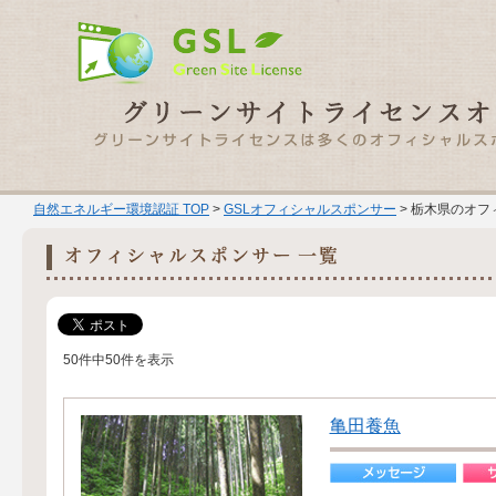
自然エネルギー環境認証 TOP
>
GSLオフィシャルスポンサー
> 栃木県のオフ
50件中50件を表示
亀田養魚