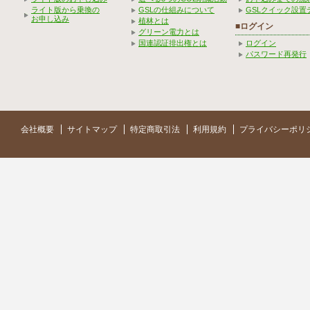
ライト版から乗換の
GSLの仕組みについて
GSLクイック設置
お申し込み
植林とは
■ログイン
グリーン電力とは
国連認証排出権とは
ログイン
パスワード再発行
会社概要
サイトマップ
特定商取引法
利用規約
プライバシーポリ