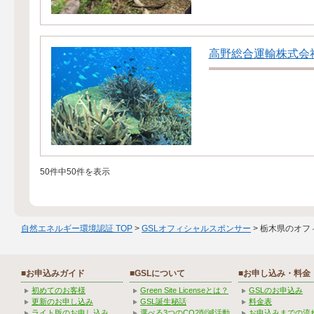
高野総合運輸株式会
50件中50件を表示
自然エネルギー環境認証 TOP
>
GSLオフィシャルスポンサー
> 栃木県のオフ
■お申込みガイド
■GSLについて
■お申し込み・料金
初めてのお客様
Green Site Licenseとは？
GSLのお申込み
更新のお申し込み
GSL誕生秘話
料金表
ライト版のお申し込み
選べる3つのCO2削減活動
お申込みまでの流