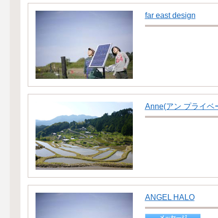
far east design
Anne(アン プライ
ANGEL HALO