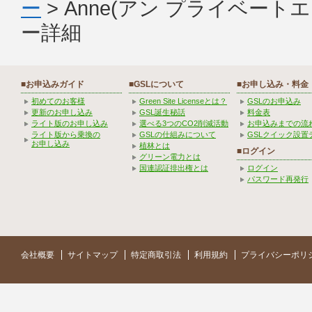
ー
> Anne(アン プライベー
ー詳細
■お申込みガイド
■GSLについて
■お申し込み・料金
初めてのお客様
Green Site Licenseとは？
GSLのお申込み
更新のお申し込み
GSL誕生秘話
料金表
ライト版のお申し込み
選べる3つのCO2削減活動
お申込みまでの流
ライト版から乗換の
GSLの仕組みについて
GSLクイック設置
お申し込み
植林とは
■ログイン
グリーン電力とは
国連認証排出権とは
ログイン
パスワード再発行
会社概要
サイトマップ
特定商取引法
利用規約
プライバシーポリ