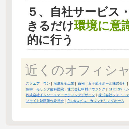
５、自社サービス
環境に意
きるだけ
的に行う
近くのオフィシ
スクエア ワン
|
廣瀬板金工業
|
宙光
|
五十嵐段ボール株式会社
|
魚宇
|
モリシタ歯科医院
|
株式会社中村ハウジング
|
SHORIN
株式会社インソースマーケティングデザイン
|
株式会社ジェイ・
ファイト映画製作委員会
|
Petホスピス カウンセリングホーム