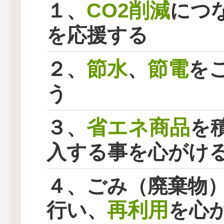
CO2削減
１、
につ
を応援する
節水
節電
２、
、
を
う
省エネ商品
３、
を
入する事を心がけ
４、ごみ（廃棄物
再利用
行い、
を心