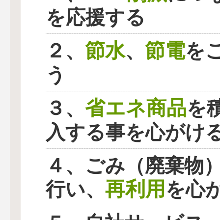
を応援する
節水
節電
２、
、
を
う
省エネ商品
３、
を
入する事を心がけ
４、ごみ（廃棄物
再利用
行い、
を心