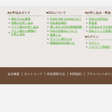
■お申込みガイド
■GSLについて
■お申し込み・料金
初めてのお客様
Green Site Licenseとは？
GSLのお申込み
更新のお申し込み
GSL誕生秘話
料金表
ライト版のお申し込み
選べる3つのCO2削減活動
お申込みまでの流
ライト版から乗換の
GSLの仕組みについて
GSLクイック設置
お申し込み
植林とは
■ログイン
グリーン電力とは
国連認証排出権とは
ログイン
パスワード再発行
会社概要
サイトマップ
特定商取引法
利用規約
プライバシーポリ