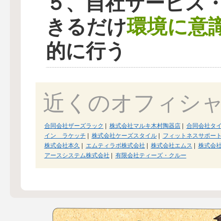
５、自社サービス
環境に意
きるだけ
的に行う
近くのオフィシ
合同会社ザーズラック
|
株式会社マルキ木村陶器店
|
合同会社タ
イン ラケッチ
|
株式会社ケーズスタイル
|
フィットネスサポー
株式会社本久
|
エムティラボ株式会社
|
株式会社エムス
|
株式会
アースシステム株式会社
|
有限会社ティーズ・クルー