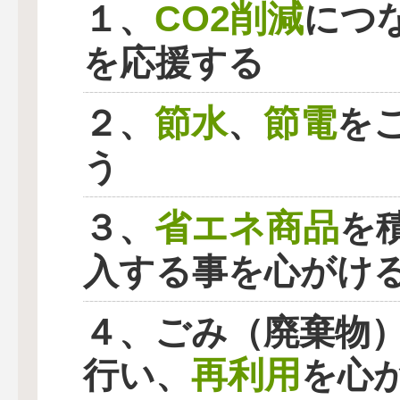
CO2削減
１、
につ
を応援する
節水
節電
２、
、
を
う
省エネ商品
３、
を
入する事を心がけ
４、ごみ（廃棄物
再利用
行い、
を心