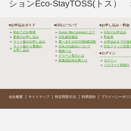
ションEco-StayTOSS(ト
■お申込みガイド
■GSLについて
■お申し込み・料金
初めてのお客様
Green Site Licenseとは？
GSLのお申込み
更新のお申し込み
GSL誕生秘話
料金表
ライト版のお申し込み
選べる3つのCO2削減活動
お申込みまでの流
ライト版から乗換の
GSLの仕組みについて
GSLクイック設置
お申し込み
植林とは
■ログイン
グリーン電力とは
国連認証排出権とは
ログイン
パスワード再発行
会社概要
サイトマップ
特定商取引法
利用規約
プライバシーポリ