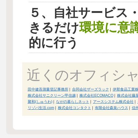
５、自社サービス
環境に意
きるだけ
的に行う
近くのオフィシ
田中健吾測量登記事務所
|
合同会社ザーズラック
|
伊那食品工業
株式会社サニクリーン甲信越
|
株式会社ECOMACO
|
株式会社藤
聚和(しゅうわ)
|
ながの暮らしネット
|
アースシステム株式会社
|
リゾバ生活.com
|
株式会社コンタクト
|
有限会社森泉ハウス
|
信