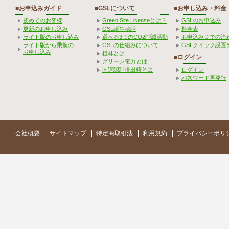
■お申込みガイド
■GSLについて
■お申し込み・料金
初めてのお客様
Green Site Licenseとは？
GSLのお申込み
更新のお申し込み
GSL誕生秘話
料金表
ライト版のお申し込み
選べる3つのCO2削減活動
お申込みまでの流
ライト版から乗換の
GSLの仕組みについて
GSLクイック設置
お申し込み
植林とは
■ログイン
グリーン電力とは
国連認証排出権とは
ログイン
パスワード再発行
会社概要
サイトマップ
特定商取引法
利用規約
プライバシーポリ