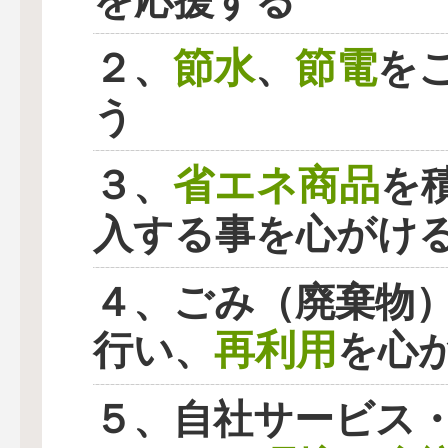
を応援する
節水
節電
２、
、
を
う
省エネ商品
３、
を
入する事を心がけ
４、ごみ（廃棄物
再利用
行い、
を心
５、自社サービス