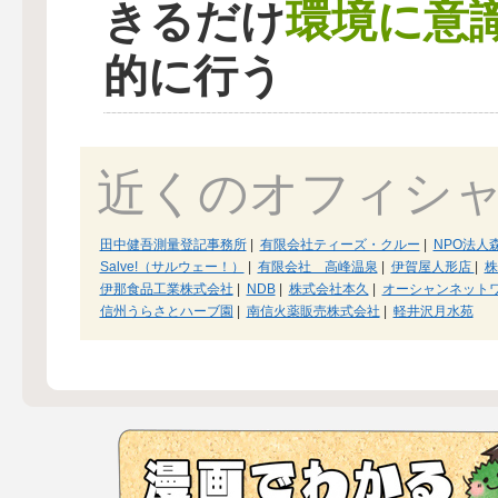
環境に意
きるだけ
的に行う
近くのオフィシ
田中健吾測量登記事務所
|
有限会社ティーズ・クルー
|
NPO法人
Salve!（サルウェー！）
|
有限会社 高峰温泉
|
伊賀屋人形店
|
株
伊那食品工業株式会社
|
NDB
|
株式会社本久
|
オーシャンネット
信州うらさとハーブ園
|
南信火薬販売株式会社
|
軽井沢月水苑