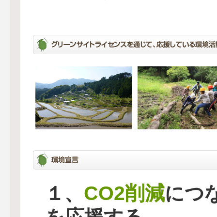
CO2削減
１、
につ