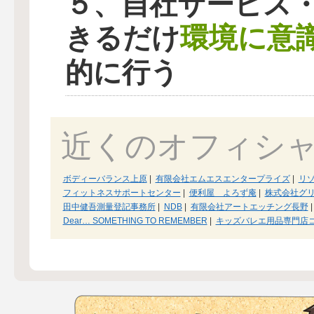
５、自社サービス
環境に意
きるだけ
的に行う
近くのオフィシ
ボディーバランス上原
|
有限会社エムエスエンタープライズ
|
リゾ
フィットネスサポートセンター
|
便利屋 よろず庵
|
株式会社グ
田中健吾測量登記事務所
|
NDB
|
有限会社アートエッチング長野
|
Dear… SOMETHING TO REMEMBER
|
キッズバレエ用品専門店