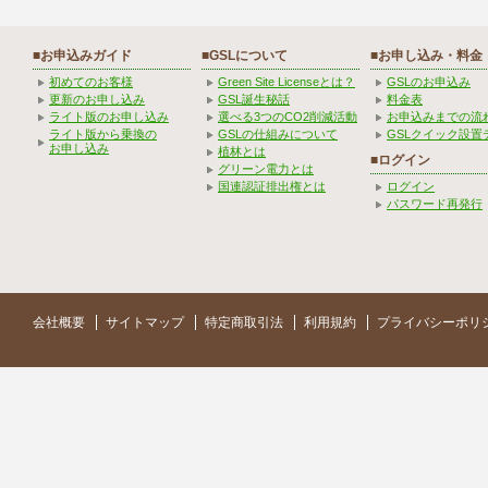
■お申込みガイド
■GSLについて
■お申し込み・料金
初めてのお客様
Green Site Licenseとは？
GSLのお申込み
更新のお申し込み
GSL誕生秘話
料金表
ライト版のお申し込み
選べる3つのCO2削減活動
お申込みまでの流
ライト版から乗換の
GSLの仕組みについて
GSLクイック設置
お申し込み
植林とは
■ログイン
グリーン電力とは
国連認証排出権とは
ログイン
パスワード再発行
会社概要
サイトマップ
特定商取引法
利用規約
プライバシーポリ