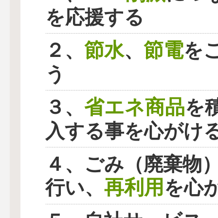
を応援する
節水
節電
２、
、
を
う
省エネ商品
３、
を
入する事を心がけ
４、ごみ（廃棄物
再利用
行い、
を心