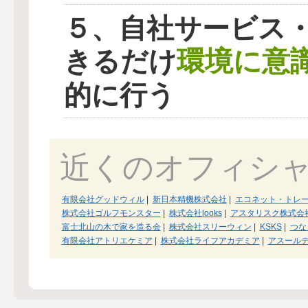
５、自社サービス
環境に意
きるだけ
的に行う
近くのオフィシ
有限会社グッドウィル
|
新日本精機株式会社
|
エコネット・トレ
株式会社ゴルフモンスター
|
株式会社looks
|
アスタリスク株式会
富士北山の木で家を造る会
|
株式会社スリーウィン
|
KSKS
|
つな
有限会社アトリエケミア
|
株式会社ライフアカデミア
|
アスール