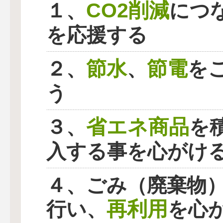
CO2削減
１、
につ
を応援する
節水
節電
２、
、
を
う
省エネ商品
３、
を
入する事を心がけ
４、ごみ（廃棄物
再利用
行い、
を心