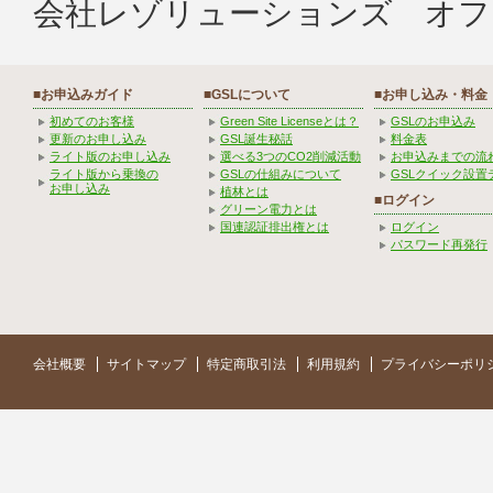
会社レゾリューションズ オフ
■お申込みガイド
■GSLについて
■お申し込み・料金
初めてのお客様
Green Site Licenseとは？
GSLのお申込み
更新のお申し込み
GSL誕生秘話
料金表
ライト版のお申し込み
選べる3つのCO2削減活動
お申込みまでの流
ライト版から乗換の
GSLの仕組みについて
GSLクイック設置
お申し込み
植林とは
■ログイン
グリーン電力とは
国連認証排出権とは
ログイン
パスワード再発行
会社概要
サイトマップ
特定商取引法
利用規約
プライバシーポリ