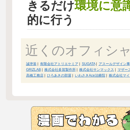
環境に意
きるだけ
的に行う
近くのオフィシ
誠塗装
|
有限会社アトリエケミア
|
SUGATA
|
アスールデザイン事
GRIZLAB
|
株式会社多賀製作所
|
株式会社サンマックス
|
マザー
高橋工務店
|
ひろあきの部屋
|
いわさきAce治療院
|
株式会社マイ