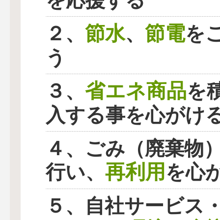
を応援する
節水
節電
２、
、
を
う
省エネ商品
３、
を
入する事を心がけ
４、ごみ（廃棄物
再利用
行い、
を心
５、自社サービス