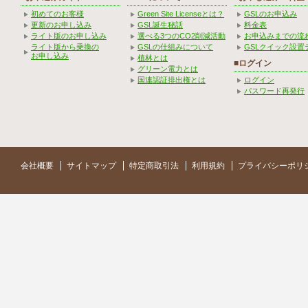
初めてのお客様
Green Site Licenseとは？
GSLのお申込み
更新のお申し込み
GSL誕生秘話
料金表
ライト版のお申し込み
選べる3つのCO2削減活動
お申込みまでの流
ライト版から乗換の
GSLの仕組みについて
GSLクイック設置
お申し込み
植林とは
■ログイン
グリーン電力とは
国連認証排出権とは
ログイン
パスワード再発行
会社概要
サイトマップ
特定商取引法
利用規約
プライバシーポリ