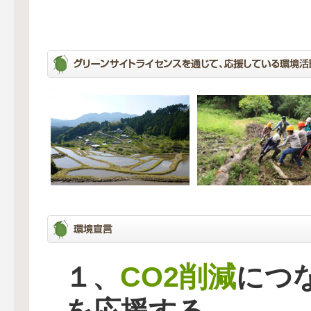
CO2削減
１、
につ