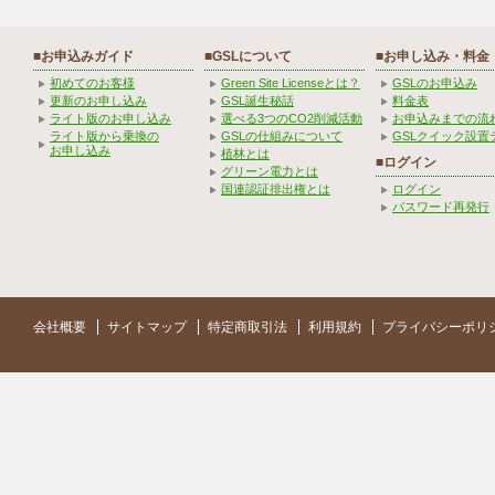
■お申込みガイド
■GSLについて
■お申し込み・料金
初めてのお客様
Green Site Licenseとは？
GSLのお申込み
更新のお申し込み
GSL誕生秘話
料金表
ライト版のお申し込み
選べる3つのCO2削減活動
お申込みまでの流
ライト版から乗換の
GSLの仕組みについて
GSLクイック設置
お申し込み
植林とは
■ログイン
グリーン電力とは
国連認証排出権とは
ログイン
パスワード再発行
会社概要
サイトマップ
特定商取引法
利用規約
プライバシーポリ