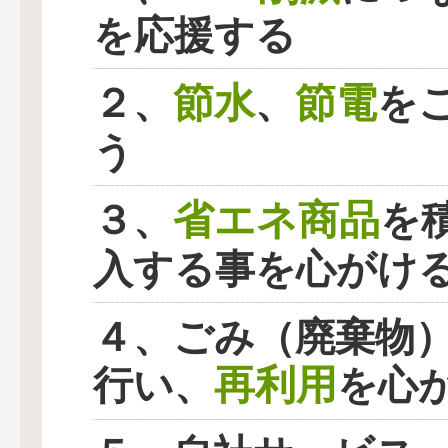
を応援する
節水
節電
２、
、
を
う
省エネ商品
３、
を
入する事を心がけ
４、ごみ（廃棄物
再利用
行い、
を心