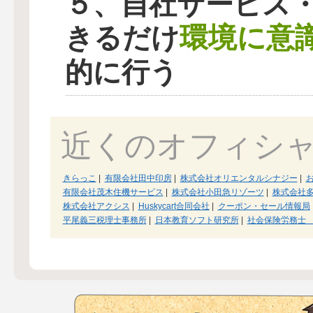
５、自社サービス
環境に意
きるだけ
的に行う
近くのオフィシ
きらっこ
|
有限会社田中印房
|
株式会社オリエンタルシナジー
|
有限会社茂木住機サービス
|
株式会社小田急リゾーツ
|
株式会社
株式会社アクシス
|
Huskycart合同会社
|
クーポン・セール情報局
平尾義三税理士事務所
|
日本教育ソフト研究所
|
社会保険労務士