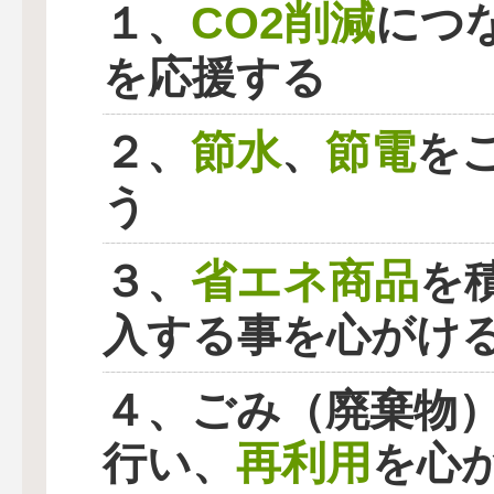
CO2削減
１、
につ
を応援する
節水
節電
２、
、
を
う
省エネ商品
３、
を
入する事を心がけ
４、ごみ（廃棄物
再利用
行い、
を心