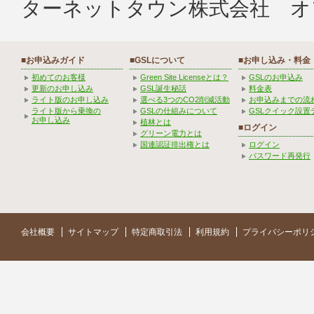
ターネットタウン株式会社 オ
■お申込みガイド
■GSLについて
■お申し込み・料金
初めてのお客様
Green Site Licenseとは？
GSLのお申込み
更新のお申し込み
GSL誕生秘話
料金表
ライト版のお申し込み
選べる3つのCO2削減活動
お申込みまでの流
ライト版から乗換の
GSLの仕組みについて
GSLクイック設置
お申し込み
植林とは
■ログイン
グリーン電力とは
国連認証排出権とは
ログイン
パスワード再発行
会社概要
サイトマップ
特定商取引法
利用規約
プライバシーポリ