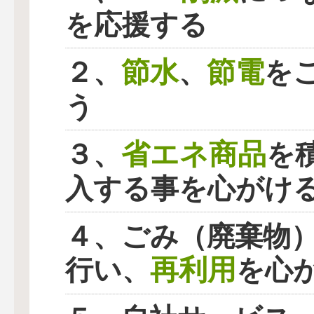
を応援する
節水
節電
２、
、
を
う
省エネ商品
３、
を
入する事を心がけ
４、ごみ（廃棄物
再利用
行い、
を心