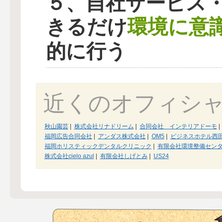
５、自社サービス
環境に意
きるだけ
的に行う
近くのオフィシ
秋山園芸
|
株式会社リナドリーム
|
合同会社 インテリアドーモ
|
福岡広告合同会社
|
アンダス株式会社
|
OM5
|
ビジネスホテル西
福岡ホリスティックデンタルクリニック
|
有限会社環境整備セン
株式会社cielo azul
|
有限会社しげとみ
|
US24