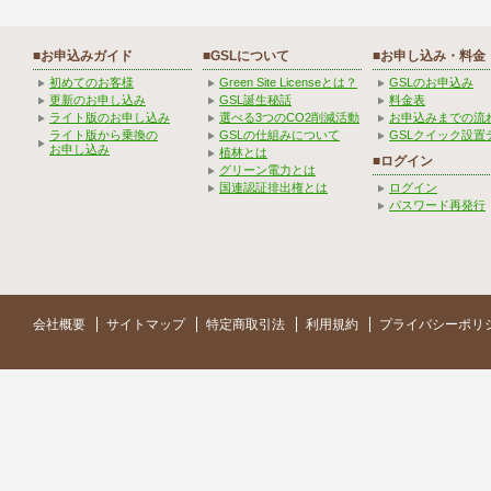
■お申込みガイド
■GSLについて
■お申し込み・料金
初めてのお客様
Green Site Licenseとは？
GSLのお申込み
更新のお申し込み
GSL誕生秘話
料金表
ライト版のお申し込み
選べる3つのCO2削減活動
お申込みまでの流
ライト版から乗換の
GSLの仕組みについて
GSLクイック設置
お申し込み
植林とは
■ログイン
グリーン電力とは
国連認証排出権とは
ログイン
パスワード再発行
会社概要
サイトマップ
特定商取引法
利用規約
プライバシーポリ