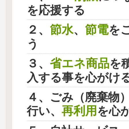
を応援する
節水
節電
２、
、
を
う
省エネ商品
３、
を
入する事を心がけ
４、ごみ（廃棄物
再利用
行い、
を心