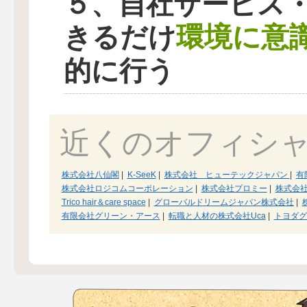
５、自社サービス
環境に意
きるだけ
的に行う
近くのオフィシ
株式会社八仙閣
|
K-SeeK
|
株式会社 ヒューテックジャパン
|
有
株式会社ロジコムコーポレーション
|
株式会社プロミー
|
株式会
Trico hair＆care space
|
グローバルドリームジャパン株式会社
|
有限会社グリーン・アース
|
転職と人材の株式会社Uca
|
トヨダグ