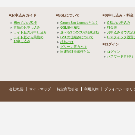
■お申込みガイド
■GSLについて
■お申し込み・料金
初めてのお客様
Green Site Licenseとは？
GSLのお申込み
更新のお申し込み
GSL誕生秘話
料金表
ライト版のお申し込み
選べる3つのCO2削減活動
お申込みまでの流
ライト版から乗換の
GSLの仕組みについて
GSLクイック設置
お申し込み
植林とは
■ログイン
グリーン電力とは
国連認証排出権とは
ログイン
パスワード再発行
会社概要
サイトマップ
特定商取引法
利用規約
プライバシーポリ