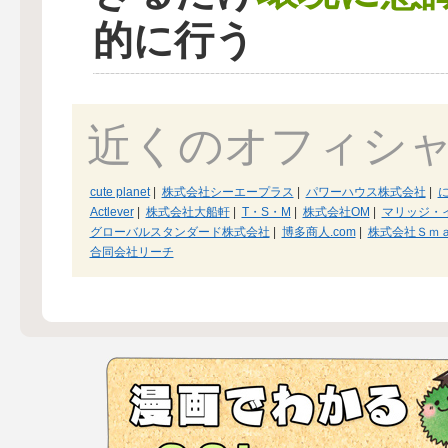
的に行う
近くのオフィシ
cute planet
|
株式会社シーエープラス
|
パワーハウス株式会社
|
Actlever
|
株式会社大船軒
|
T・S・M
|
株式会社OM
|
マリッジ・
グローバルスタンダード株式会社
|
博多商人.com
|
株式会社Ｓｍ
合同会社リーチ