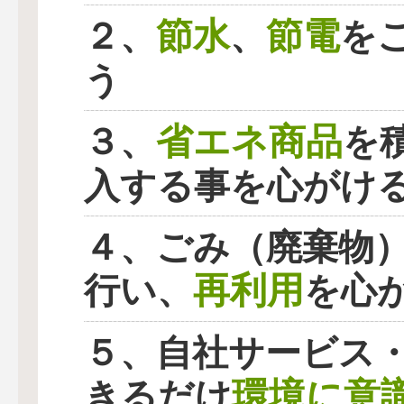
節水
節電
２、
、
を
う
省エネ商品
３、
を
入する事を心がけ
４、ごみ（廃棄物
再利用
行い、
を心
５、自社サービス
環境に意
きるだけ