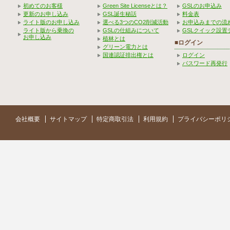
初めてのお客様
Green Site Licenseとは？
GSLのお申込み
更新のお申し込み
GSL誕生秘話
料金表
ライト版のお申し込み
選べる3つのCO2削減活動
お申込みまでの流
ライト版から乗換の
GSLの仕組みについて
GSLクイック設置
お申し込み
植林とは
■ログイン
グリーン電力とは
国連認証排出権とは
ログイン
パスワード再発行
会社概要
サイトマップ
特定商取引法
利用規約
プライバシーポリ