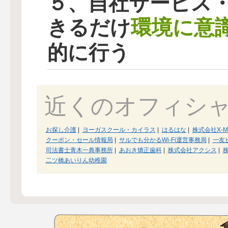
５、自社サービス
環境に意
きるだけ
的に行う
近くのオフィシ
お探し介護
|
ヨーガスクール・カイラス
|
はるはな
|
株式会社X-M
クーポン・セール情報局
|
サルでも分かるWi-Fi運営事務局
|
一友
司法書士青木一典事務所
|
あおき矯正歯科
|
株式会社アクシス
|
二ツ橋あいりん幼稚園