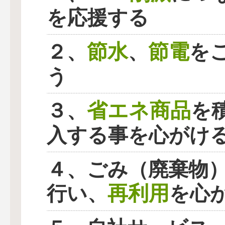
を応援する
節水
節電
２、
、
を
う
省エネ商品
３、
を
入する事を心がけ
４、ごみ（廃棄物
再利用
行い、
を心