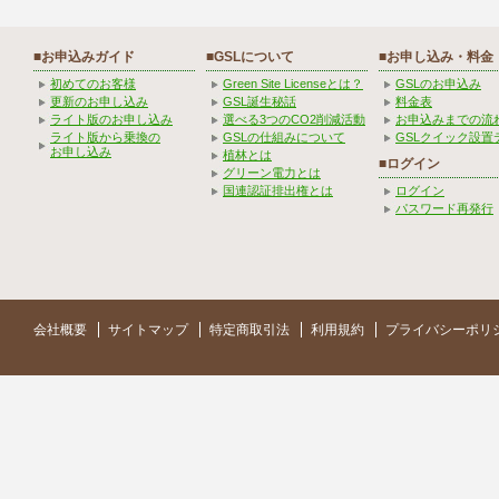
■お申込みガイド
■GSLについて
■お申し込み・料金
初めてのお客様
Green Site Licenseとは？
GSLのお申込み
更新のお申し込み
GSL誕生秘話
料金表
ライト版のお申し込み
選べる3つのCO2削減活動
お申込みまでの流
ライト版から乗換の
GSLの仕組みについて
GSLクイック設置
お申し込み
植林とは
■ログイン
グリーン電力とは
国連認証排出権とは
ログイン
パスワード再発行
会社概要
サイトマップ
特定商取引法
利用規約
プライバシーポリ