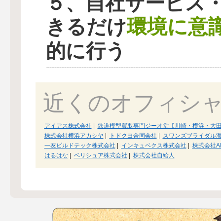
５、自社サービス
環境に意
きるだけ
的に行う
近くのオフィシ
アイアス株式会社
|
鉄道模型買取専門ジーオ堂【川崎・横浜・大
株式会社横浜アカシヤ
|
トドクヨ合同会社
|
スワンズブライダル
一友ビルドテック株式会社
|
インキュベクス株式会社
|
株式会社AM
はるはな
|
ベリシュア株式会社
|
株式会社自給人