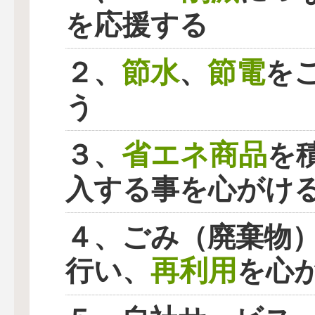
を応援する
節水
節電
２、
、
を
う
省エネ商品
３、
を
入する事を心がけ
４、ごみ（廃棄物
再利用
行い、
を心