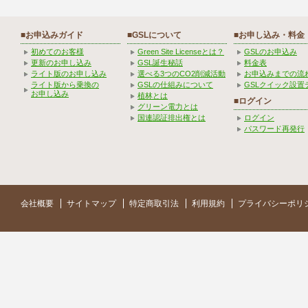
■お申込みガイド
■GSLについて
■お申し込み・料金
初めてのお客様
Green Site Licenseとは？
GSLのお申込み
更新のお申し込み
GSL誕生秘話
料金表
ライト版のお申し込み
選べる3つのCO2削減活動
お申込みまでの流
ライト版から乗換の
GSLの仕組みについて
GSLクイック設置
お申し込み
植林とは
■ログイン
グリーン電力とは
国連認証排出権とは
ログイン
パスワード再発行
会社概要
サイトマップ
特定商取引法
利用規約
プライバシーポリ