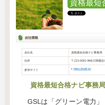
資格最短
会社名
資格最短合格ナビ事務局
住所
〒223-0062 神奈川県横
https://hatti.jp/
参加サイト
資格最短合格ナビ事務
GSLは「グリーン電力