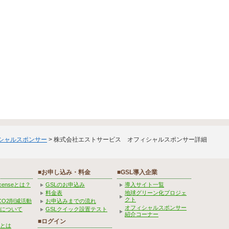
ィシャルスポンサー
> 株式会社エストサービス オフィシャルスポンサー詳細
■お申し込み・料金
■GSL導入企業
Licenseとは？
GSLのお申込み
導入サイト一覧
料金表
地球グリーン化プロジェ
クト
CO2削減活動
お申込みまでの流れ
オフィシャルスポンサー
みについて
GSLクイック設置テスト
紹介コーナー
■ログイン
とは