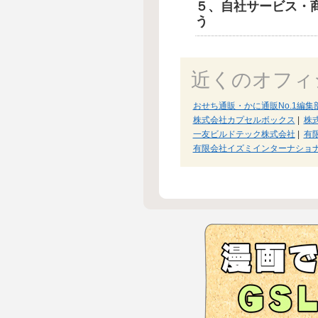
５、自社サービス・
う
近くのオフィ
おせち通販・かに通販No.1編集
株式会社カプセルボックス
|
株
一友ビルドテック株式会社
|
有
有限会社イズミインターナショ