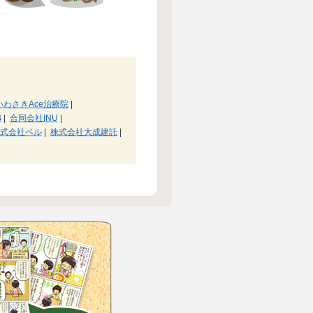
いわさきAce治療院
|
B
|
合同会社INU
|
式会社ベル
|
株式会社大成建託
|