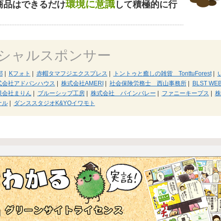
環境に意識
商品はできるだけ
して積極的に行
シャルスポンサー
部
|
Kフォト
|
赤帽タマフジエクスプレス
|
トントゥと癒しの雑貨 TonttuForest
|
式会社アドバンハウス
|
株式会社AMERI
|
社会保険労務士 西山事務所
|
BLST WE
限会社まりん
|
ブルーシップ工房
|
株式会社 パインバレー
|
ファニーキープス
|
株
ナル
|
ダンススタジオK&YOイワモト