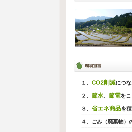
CO2削減
１、
につな
節水
節電
２、
、
をこ
省エネ商品
３、
を積
４、ごみ（廃棄物）