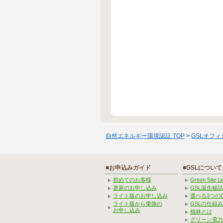
自然エネルギー環境認証 TOP
>
GSLオフ
■お申込みガイド
■GSLについて
初めてのお客様
Green Site 
更新のお申し込み
GSL誕生秘話
ライト版のお申し込み
選べる3つの
ライト版から乗換の
GSLの仕組
お申し込み
植林とは
グリーン電力