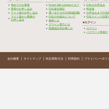
初めてのお客様
Green Site Licenseとは？
GSLのお申込み
更新のお申し込み
GSL誕生秘話
料金表
ライト版のお申し込み
選べる3つのCO2削減活動
お申込みまでの流
ライト版から乗換の
GSLの仕組みについて
GSLクイック設置
お申し込み
植林とは
■ログイン
グリーン電力とは
国連認証排出権とは
ログイン
パスワード再発行
会社概要
サイトマップ
特定商取引法
利用規約
プライバシーポリ