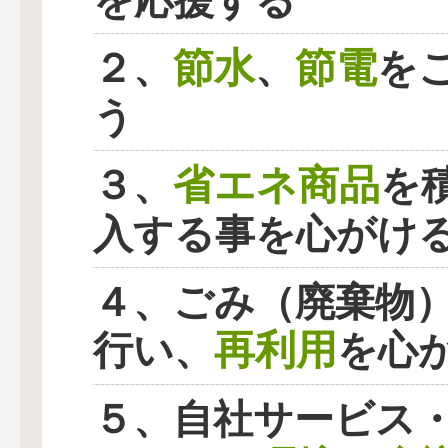
を応援する
節水
節電
２、
、
を
う
省エネ商品
３、
を
入する事を心がけ
４、ごみ（廃棄物
再利用
行い、
を心
５、自社サービス