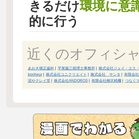
環境に意
きるだけ
的に行う
近くのオフィシ
あおき矯正歯科
|
平尾義三税理士事務所
|
株式会社ジェイ・エス
bonheur
|
株式会社ユニクリエイト
|
株式会社 サンタ
|
有限会社
泥やクレイ堂
|
株式会社ANDOROS
|
有限会社柳沢精機
|
つなぐ