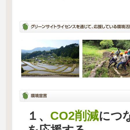
CO2削減
１、
につ