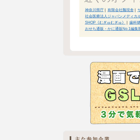
神奈川県庁
|
有限会社飄現舎
|
社会医療法人ジャパンメディカ
SHOP《むぎゅむぎゅ》
|
歯科
おせち通販・かに通販No.1編集