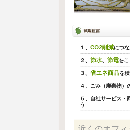
CO2削減
１、
につな
節水
節電
２、
、
をこ
省エネ商品
３、
を積
４、ごみ（廃棄物）
５、自社サービス・
う
近くのオフィ