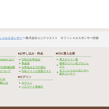
ィシャルスポンサー
> 株式会社ユニクリエイト オフィシャルスポンサー詳細
■お申し込み・料金
■GSL導入企業
Licenseとは？
GSLのお申込み
導入サイト一覧
料金表
地球グリーン化プロジェ
クト
CO2削減活動
お申込みまでの流れ
オフィシャルスポンサー
みについて
GSLクイック設置テスト
紹介コーナー
■ログイン
とは
権とは
ログイン
パスワード再発行