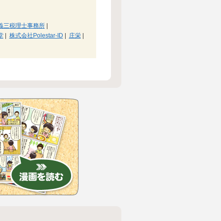
義三税理士事務所
|
堂
|
株式会社Polestar-ID
|
庄栄
|