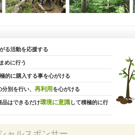
がる活動を応援する
まめに行う
極的に購入する事を心がける
再利用
の分別を行い、
を心がける
環境に意識
商品はできるだけ
して積極的に行
シャルスポンサー