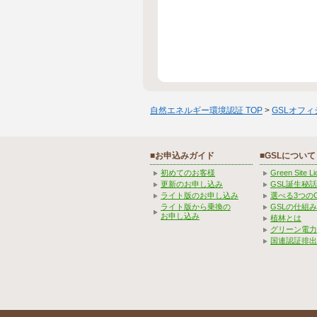
自然エネルギー環境認証 TOP
>
GSLオフ
■お申込みガイド
■GSLについて
初めてのお客様
Green Site 
更新のお申し込み
GSL誕生秘話
ライト版のお申し込み
選べる3つの
ライト版から乗換の
GSLの仕組
お申し込み
植林とは
グリーン電力
国連認証排出