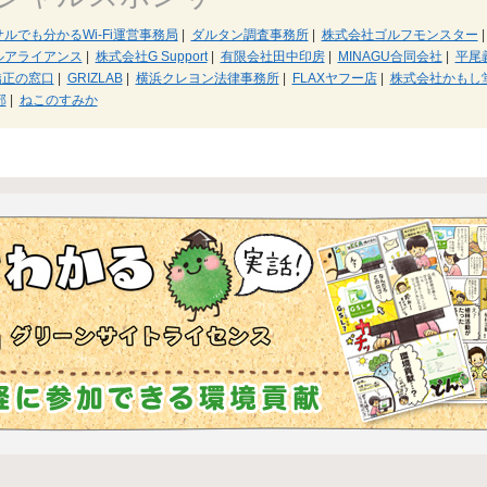
サルでも分かるWi-Fi運営事務局
|
ダルタン調査事務所
|
株式会社ゴルフモンスター
|
ルアライアンス
|
株式会社G Support
|
有限会社田中印房
|
MINAGU合同会社
|
平尾
矯正の窓口
|
GRIZLAB
|
横浜クレヨン法律事務所
|
FLAXヤフー店
|
株式会社かもし
部
|
ねこのすみか