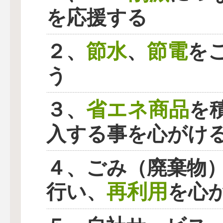
を応援する
節水
節電
２、
、
を
う
省エネ商品
３、
を
入する事を心がけ
４、ごみ（廃棄物
再利用
行い、
を心