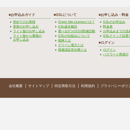
■お申込みガイド
■GSLについて
■お申し込み・料金
初めてのお客様
Green Site Licenseとは？
GSLのお申込み
更新のお申し込み
GSL誕生秘話
料金表
ライト版のお申し込み
選べる3つのCO2削減活動
お申込みまでの流
ライト版から乗換の
GSLの仕組みについて
GSLクイック設置
お申し込み
植林とは
■ログイン
グリーン電力とは
国連認証排出権とは
ログイン
パスワード再発行
会社概要
サイトマップ
特定商取引法
利用規約
プライバシーポリ