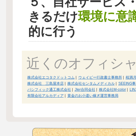
５、自社サービス
環境に意
きるだけ
的に行う
近くのオフィシ
株式会社エコタクドットコム
|
ウェイビー行政書士事務所
|
桜満
株式会社 三島屋本店
|
株式会社センタムメディカル
|
SEEING
パシフィック通工株式会社
|
JIer合同会社
|
株式会社M-color
|
LI
有限会社アルカディア
|
黄金のお小遣い稼ぎ運営事務局