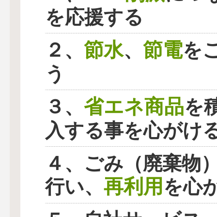
を応援する
節水
節電
２、
、
を
う
省エネ商品
３、
を
入する事を心がけ
４、ごみ（廃棄物
再利用
行い、
を心