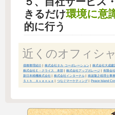
５、自社サービス
環境に意
きるだけ
的に行う
近くのオフィシ
債務整理紹介
|
株式会社タカ･コーポレーション
|
株式会社大成建
株式会社Ｅ・クライス 本部
|
株式会社アップガレージ
|
有限会
新日本精機株式会社
|
株式会社インターナル
|
南波隆之税理士事
５ｔｈ Ａｖｅｎｕｅ
|
つなぐマーケティング
|
Peace Island Co