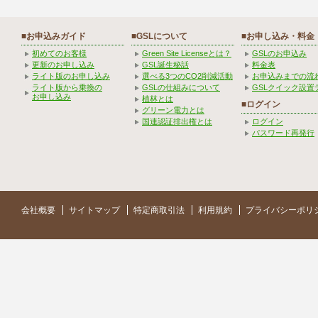
■お申込みガイド
■GSLについて
■お申し込み・料金
初めてのお客様
Green Site Licenseとは？
GSLのお申込み
更新のお申し込み
GSL誕生秘話
料金表
ライト版のお申し込み
選べる3つのCO2削減活動
お申込みまでの流
ライト版から乗換の
GSLの仕組みについて
GSLクイック設置
お申し込み
植林とは
■ログイン
グリーン電力とは
国連認証排出権とは
ログイン
パスワード再発行
会社概要
サイトマップ
特定商取引法
利用規約
プライバシーポリ