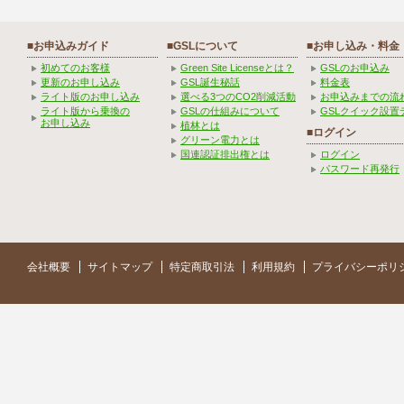
■お申込みガイド
■GSLについて
■お申し込み・料金
初めてのお客様
Green Site Licenseとは？
GSLのお申込み
更新のお申し込み
GSL誕生秘話
料金表
ライト版のお申し込み
選べる3つのCO2削減活動
お申込みまでの流
ライト版から乗換の
GSLの仕組みについて
GSLクイック設置
お申し込み
植林とは
■ログイン
グリーン電力とは
国連認証排出権とは
ログイン
パスワード再発行
会社概要
サイトマップ
特定商取引法
利用規約
プライバシーポリ