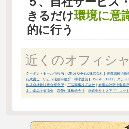
５、自社サービス
環境に意
きるだけ
的に行う
近くのオフィシ
クーポン・セール情報局
|
Office G-Revo株式会社
|
健優館横須賀
行政書士 いとう法務事務所
|
神永建築
|
UV-FACTORY
|
タナベ
株式会社物販総合研究所
|
三蔵商事株式会社
|
有限会社野中製作
よい食品を知る会
|
高榮住建株式会社
|
株式会社ミスアプリコッ