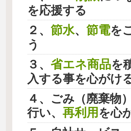
を応援する
節水
節電
２、
、
を
う
省エネ商品
３、
を
入する事を心がけ
４、ごみ（廃棄物
再利用
行い、
を心