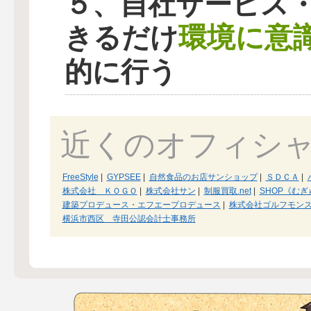
５、自社サービス
環境に意
きるだけ
的に行う
近くのオフィシ
FreeStyle
|
GYPSEE
|
自然食品のお店サンショップ
|
ＳＤＣＡ
|
株式会社 ＫＯＧＯ
|
株式会社サン
|
制服買取.net
|
SHOP《む
建築プロデュース・エフエープロデュース
|
株式会社ゴルフモン
横浜市西区 寺田公認会計士事務所