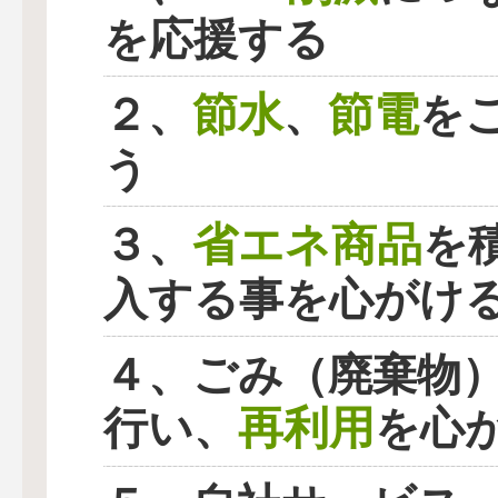
を応援する
節水
節電
２、
、
を
う
省エネ商品
３、
を
入する事を心がけ
４、ごみ（廃棄物
再利用
行い、
を心