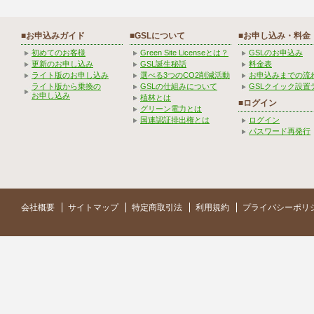
■お申込みガイド
■GSLについて
■お申し込み・料金
初めてのお客様
Green Site Licenseとは？
GSLのお申込み
更新のお申し込み
GSL誕生秘話
料金表
ライト版のお申し込み
選べる3つのCO2削減活動
お申込みまでの流
ライト版から乗換の
GSLの仕組みについて
GSLクイック設置
お申し込み
植林とは
■ログイン
グリーン電力とは
国連認証排出権とは
ログイン
パスワード再発行
会社概要
サイトマップ
特定商取引法
利用規約
プライバシーポリ