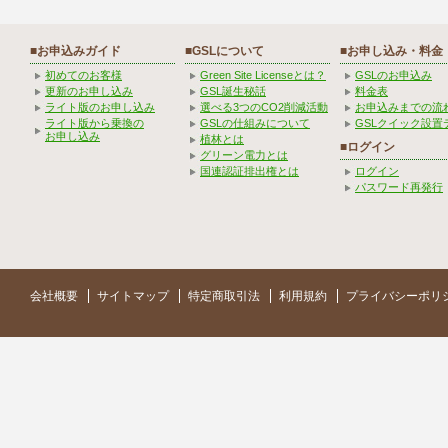
■お申込みガイド
■GSLについて
■お申し込み・料金
初めてのお客様
Green Site Licenseとは？
GSLのお申込み
更新のお申し込み
GSL誕生秘話
料金表
ライト版のお申し込み
選べる3つのCO2削減活動
お申込みまでの流
ライト版から乗換の
GSLの仕組みについて
GSLクイック設置
お申し込み
植林とは
■ログイン
グリーン電力とは
国連認証排出権とは
ログイン
パスワード再発行
会社概要
サイトマップ
特定商取引法
利用規約
プライバシーポリ