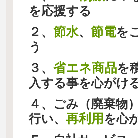
を応援する
節水
節電
２、
、
を
う
省エネ商品
３、
を
入する事を心がけ
４、ごみ（廃棄物
再利用
行い、
を心