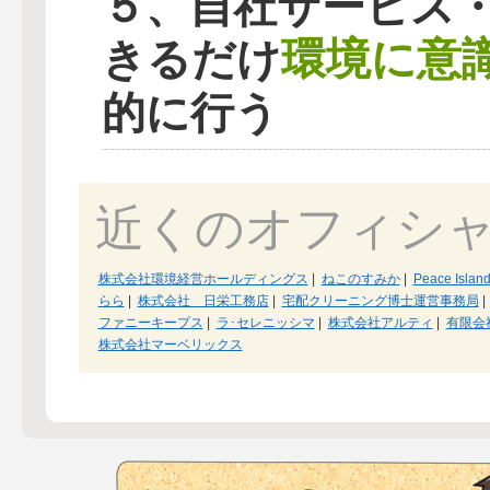
５、自社サービス
環境に意
きるだけ
的に行う
近くのオフィシ
株式会社環境経営ホールディングス
|
ねこのすみか
|
Peace Islan
らら
|
株式会社 日栄工務店
|
宅配クリーニング博士運営事務局
|
ファニーキープス
|
ラ･セレニッシマ
|
株式会社アルティ
|
有限会
株式会社マーベリックス