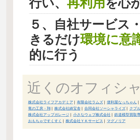
再利用
行い、
を心
５、自社サービス
環境に意
きるだけ
的に行う
近くのオフィシ
株式会社ライフアカデミア
|
有限会社ラムズ
|
便利屋なっちゃん
|
竜の工房・翔
|
株式会社綺宝舎
|
合同会社ソーシャライズ
|
クプ
株式会社アップガレージ
|
小さなウェブ株式会社
|
鉄道模型買取
おもちゃですくすく
|
株式会社ＹＫサービス
|
マグノリア