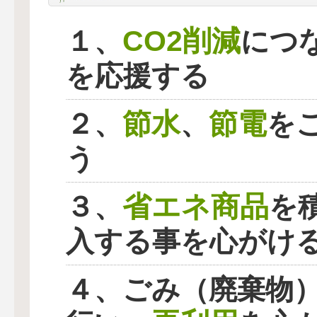
CO2削減
１、
につ
を応援する
節水
節電
２、
、
を
う
省エネ商品
３、
を
入する事を心がけ
４、ごみ（廃棄物