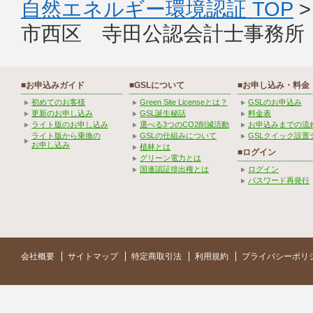
自然エネルギー環境認証 TOP
市西区 寺田公認会計士事務所
■お申込みガイド
■GSLについて
■お申し込み・料金
初めてのお客様
Green Site Licenseとは？
GSLのお申込み
更新のお申し込み
GSL誕生秘話
料金表
ライト版のお申し込み
選べる3つのCO2削減活動
お申込みまでの流
ライト版から乗換の
GSLの仕組みについて
GSLクイック設置
お申し込み
植林とは
■ログイン
グリーン電力とは
国連認証排出権とは
ログイン
パスワード再発行
会社概要
サイトマップ
特定商取引法
利用規約
プライバシーポリ