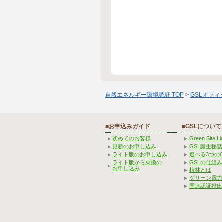
自然エネルギー環境認証 TOP
>
GSLオフ
■お申込みガイド
■GSLについて
初めてのお客様
Green Site 
更新のお申し込み
GSL誕生秘話
ライト版のお申し込み
選べる3つの
ライト版から乗換の
GSLの仕組
お申し込み
植林とは
グリーン電力
国連認証排出