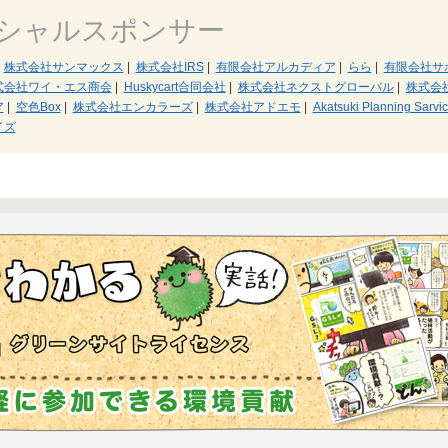
シャルスポンサー
株式会社サンマックス
|
株式会社IRS
|
有限会社アルカディア
|
らら
|
有限会社サ
式会社ワイ・エス商会
|
Huskycart合同会社
|
株式会社ネクストグローバル
|
株式会
ア
|
空色Box
|
株式会社エンカラーズ
|
株式会社アドエモ
|
Akatsuki Planning Sarvi
イズ