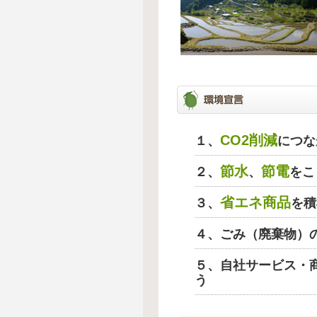
CO2削減
１、
につな
節水
節電
２、
、
をこ
省エネ商品
３、
を積
４、ごみ（廃棄物）
５、自社サービス・
う