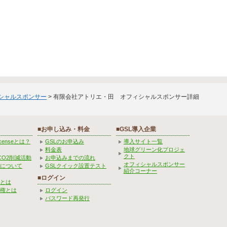
ィシャルスポンサー
> 有限会社アトリエ・田 オフィシャルスポンサー詳細
■お申し込み・料金
■GSL導入企業
Licenseとは？
GSLのお申込み
導入サイト一覧
料金表
地球グリーン化プロジェ
クト
CO2削減活動
お申込みまでの流れ
オフィシャルスポンサー
みについて
GSLクイック設置テスト
紹介コーナー
■ログイン
とは
権とは
ログイン
パスワード再発行