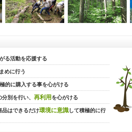
がる活動を応援する
まめに行う
極的に購入する事を心がける
再利用
の分別を行い、
を心がける
環境に意識
商品はできるだけ
して積極的に行