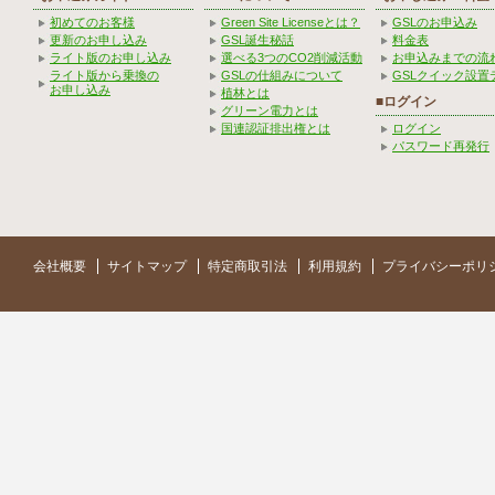
初めてのお客様
Green Site Licenseとは？
GSLのお申込み
更新のお申し込み
GSL誕生秘話
料金表
ライト版のお申し込み
選べる3つのCO2削減活動
お申込みまでの流
ライト版から乗換の
GSLの仕組みについて
GSLクイック設置
お申し込み
植林とは
■ログイン
グリーン電力とは
国連認証排出権とは
ログイン
パスワード再発行
会社概要
サイトマップ
特定商取引法
利用規約
プライバシーポリ