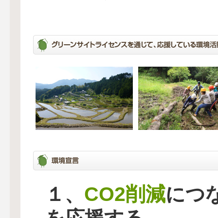
CO2削減
１、
につ