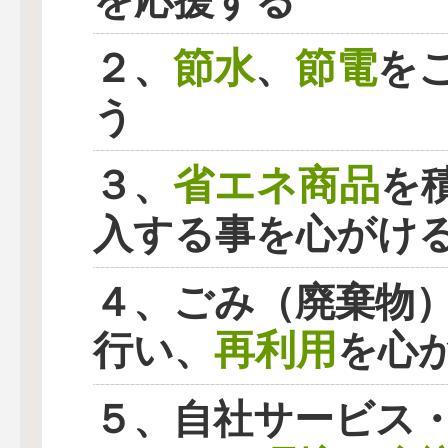
を応援する
節水
節電
２、
、
を
う
省エネ商品
３、
を
入する事を心がけ
４、ごみ（廃棄物
再利用
行い、
を心
５、自社サービス