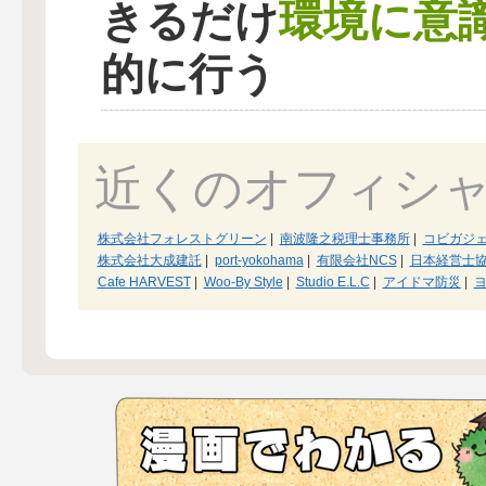
環境に意
きるだけ
的に行う
近くのオフィシ
株式会社フォレストグリーン
|
南波隆之税理士事務所
|
コビガジ
株式会社大成建託
|
port-yokohama
|
有限会社NCS
|
日本経営士
Cafe HARVEST
|
Woo-By Style
|
Studio E.L.C
|
アイドマ防災
|