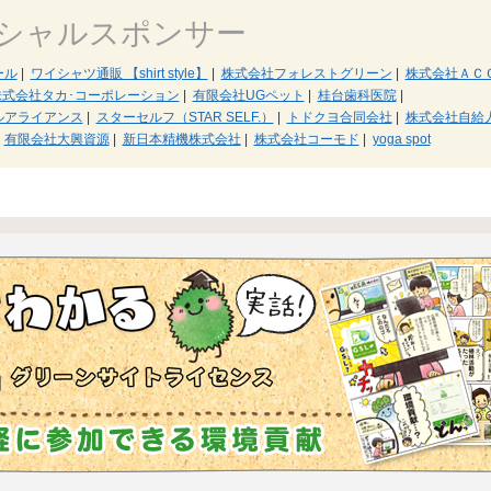
シャルスポンサー
ール
|
ワイシャツ通販 【shirt style】
|
株式会社フォレストグリーン
|
株式会社ＡＣ
株式会社タカ･コーポレーション
|
有限会社UGペット
|
桂台歯科医院
|
ルアライアンス
|
スターセルフ（STAR SELF.）
|
トドクヨ合同会社
|
株式会社自給
有限会社大興資源
|
新日本精機株式会社
|
株式会社コーモド
|
yoga spot