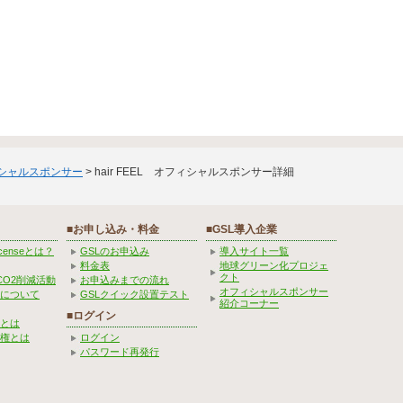
ィシャルスポンサー
> hair FEEL オフィシャルスポンサー詳細
■お申し込み・料金
■GSL導入企業
Licenseとは？
GSLのお申込み
導入サイト一覧
料金表
地球グリーン化プロジェ
クト
CO2削減活動
お申込みまでの流れ
オフィシャルスポンサー
みについて
GSLクイック設置テスト
紹介コーナー
■ログイン
とは
権とは
ログイン
パスワード再発行