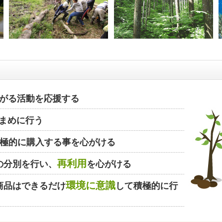
がる活動を応援する
まめに行う
極的に購入する事を心がける
再利用
の分別を行い、
を心がける
環境に意識
商品はできるだけ
して積極的に行