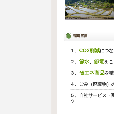
CO2削減
１、
につな
節水
節電
２、
、
をこ
省エネ商品
３、
を積
４、ごみ（廃棄物）
５、自社サービス・
う