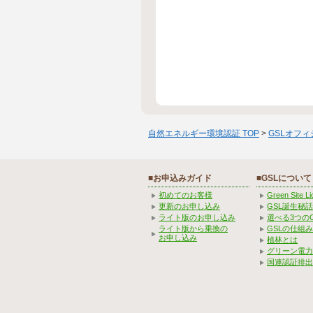
自然エネルギー環境認証 TOP
>
GSLオフ
■お申込みガイド
■GSLについて
初めてのお客様
Green Site 
更新のお申し込み
GSL誕生秘話
ライト版のお申し込み
選べる3つの
ライト版から乗換の
GSLの仕組
お申し込み
植林とは
グリーン電力
国連認証排出