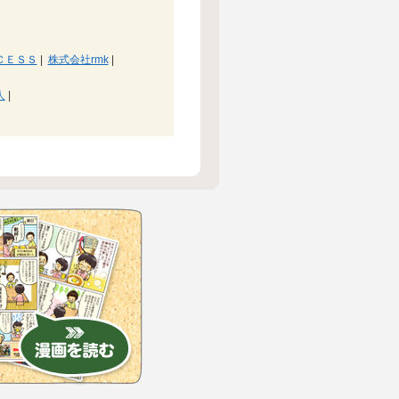
ＣＥＳＳ
|
株式会社rmk
|
人
|