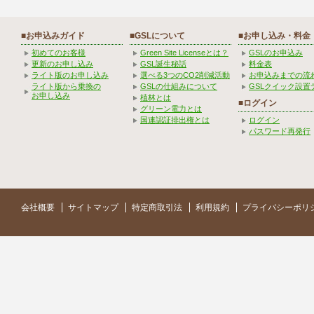
■お申込みガイド
■GSLについて
■お申し込み・料金
初めてのお客様
Green Site Licenseとは？
GSLのお申込み
更新のお申し込み
GSL誕生秘話
料金表
ライト版のお申し込み
選べる3つのCO2削減活動
お申込みまでの流
ライト版から乗換の
GSLの仕組みについて
GSLクイック設置
お申し込み
植林とは
■ログイン
グリーン電力とは
国連認証排出権とは
ログイン
パスワード再発行
会社概要
サイトマップ
特定商取引法
利用規約
プライバシーポリ