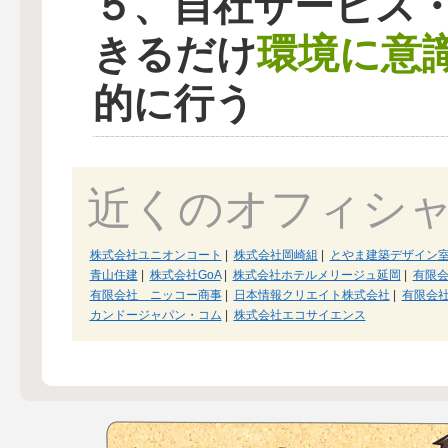
５、自社サービス
環境に意
きるだけ
的に行う
近くのオフィシ
株式会社ユニオンコート
|
株式会社岡崎組
|
とやま建築デザイン
青山住建
|
株式会社GoA
|
株式会社ホテルメリージュ延岡
|
有限会
有限会社 ニッコー商事
|
日本情報クリエイト株式会社
|
有限会
カンドージャパン・コム
|
株式会社エコサイエンス