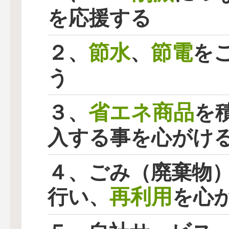
を応援する
節水
節電
２、
、
を
う
省エネ商品
３、
を
入する事を心がけ
４、ごみ（廃棄物
再利用
行い、
を心