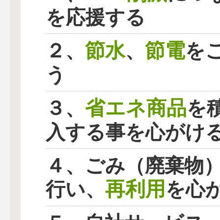
を応援する
節水
節電
２、
、
を
う
省エネ商品
３、
を
入する事を心がけ
４、ごみ（廃棄物
再利用
行い、
を心