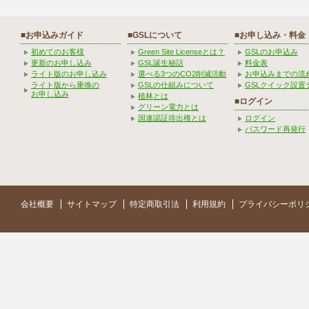
■お申込みガイド
■GSLについて
■お申し込み・料金
初めてのお客様
Green Site Licenseとは？
GSLのお申込み
更新のお申し込み
GSL誕生秘話
料金表
ライト版のお申し込み
選べる3つのCO2削減活動
お申込みまでの流
ライト版から乗換の
GSLの仕組みについて
GSLクイック設置
お申し込み
植林とは
■ログイン
グリーン電力とは
国連認証排出権とは
ログイン
パスワード再発行
会社概要
サイトマップ
特定商取引法
利用規約
プライバシーポリ