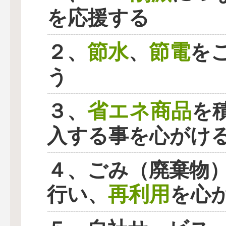
を応援する
節水
節電
２、
、
を
う
省エネ商品
３、
を
入する事を心がけ
４、ごみ（廃棄物
再利用
行い、
を心