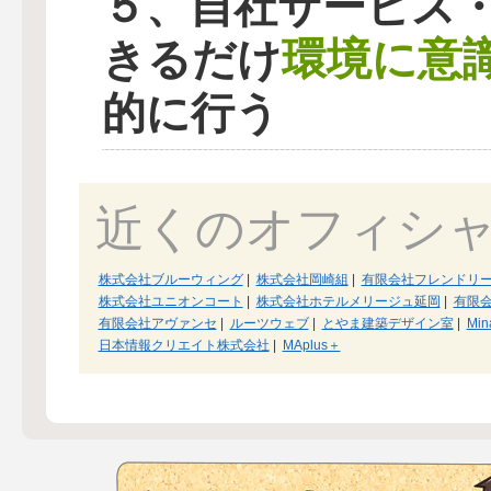
５、自社サービス
環境に意
きるだけ
的に行う
近くのオフィシ
株式会社ブルーウィング
|
株式会社岡崎組
|
有限会社フレンドリ
株式会社ユニオンコート
|
株式会社ホテルメリージュ延岡
|
有限
有限会社アヴァンセ
|
ルーツウェブ
|
とやま建築デザイン室
|
Min
日本情報クリエイト株式会社
|
MAplus＋