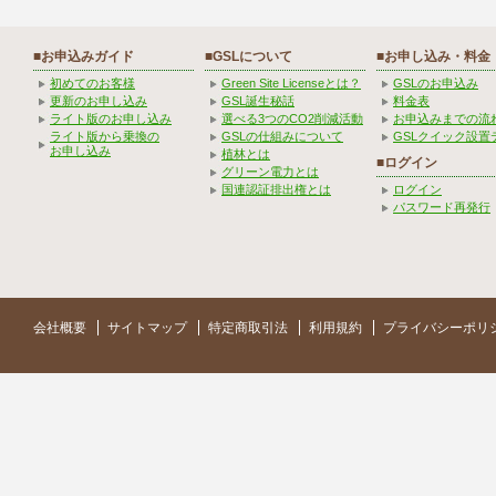
■お申込みガイド
■GSLについて
■お申し込み・料金
初めてのお客様
Green Site Licenseとは？
GSLのお申込み
更新のお申し込み
GSL誕生秘話
料金表
ライト版のお申し込み
選べる3つのCO2削減活動
お申込みまでの流
ライト版から乗換の
GSLの仕組みについて
GSLクイック設置
お申し込み
植林とは
■ログイン
グリーン電力とは
国連認証排出権とは
ログイン
パスワード再発行
会社概要
サイトマップ
特定商取引法
利用規約
プライバシーポリ