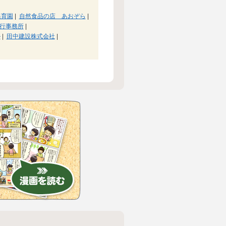
保育園
|
自然食品の店 あおぞら
|
行事務所
|
ル
|
田中建設株式会社
|