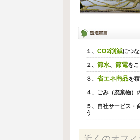
CO2削減
１、
につな
節水
節電
２、
、
をこ
省エネ商品
３、
を積
４、ごみ（廃棄物）
５、自社サービス・
う
近くのオフィ