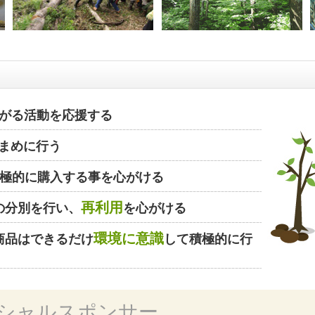
がる活動を応援する
まめに行う
極的に購入する事を心がける
再利用
の分別を行い、
を心がける
環境に意識
商品はできるだけ
して積極的に行
シャルスポンサー