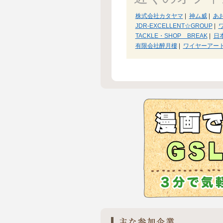
株式会社カタヤマ
|
神ム威
|
あ
JDR-EXCELLENT☆GROUP
|
TACKLE・SHOP BREAK
|
日
有限会社醉月樓
|
ワイヤーアー