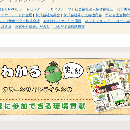
おもりNPOサポートセンター
|
ＪＤＲグループ
|
社会福祉法人多賀福祉会 浜市川
ワイヤーアート針金屋
|
株式会社装美舎
|
株式会社斗ヶ沢農機商会
|
司法書士倉橋孝
本エコサポーター株式会社
|
やぎはしファミリー歯科
|
ネットショップ・ミューマ
ト針金屋
|
株式会社建匠おだぎり
|
つきだて歯科診療室