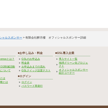
ィシャルスポンサー
> 有限会社醉月樓 オフィシャルスポンサー詳細
■お申し込み・料金
■GSL導入企業
Licenseとは？
GSLのお申込み
導入サイト一覧
料金表
地球グリーン化プロジェ
クト
CO2削減活動
お申込みまでの流れ
オフィシャルスポンサー
みについて
GSLクイック設置テスト
紹介コーナー
■ログイン
とは
権とは
ログイン
パスワード再発行