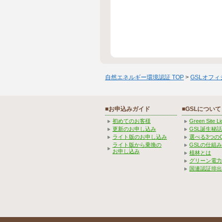
自然エネルギー環境認証 TOP
>
GSLオフ
■お申込みガイド
■GSLについて
初めてのお客様
Green Site 
更新のお申し込み
GSL誕生秘話
ライト版のお申し込み
選べる3つの
ライト版から乗換の
GSLの仕組
お申し込み
植林とは
グリーン電力
国連認証排出