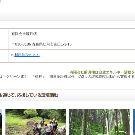
有限会社醉月樓
〒030-3186 青森県弘前市富田1-3-16
和料理なかさん
有限会社醉月樓は自然エネルギー活動を
Lは「グリーン電力」「植林」「国連認証排出権」の3つの環境貢献活動から支援す