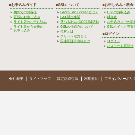
■お申込みガイド
■GSLについて
■お申し込み・料金
初めてのお客様
Green Site Licenseとは？
GSLのお申込み
更新のお申し込み
GSL誕生秘話
料金表
ライト版のお申し込み
選べる3つのCO2削減活動
お申込みまでの流
ライト版から乗換の
GSLの仕組みについて
GSLクイック設置
お申し込み
植林とは
■ログイン
グリーン電力とは
国連認証排出権とは
ログイン
パスワード再発行
会社概要
サイトマップ
特定商取引法
利用規約
プライバシーポリ