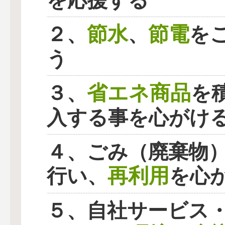
を応援する
節水
節電
２、
、
を
う
省エネ商品
３、
を
入する事を心がけ
４、ごみ（廃棄物
再利用
行い、
を心
５、自社サービス