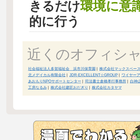
環境に意
きるだけ
的に行う
近くのオフィシ
社会福祉法人多賀福祉会 浜市川保育園
|
株式会社マックスベー
北メデイカル有限会社
|
JDR-EXCELLENT☆GROUP
|
ワイヤー
あおもりNPOサポートセンター
|
司法書士倉橋孝行事務所
|
白神
工房なるみ
|
株式会社建匠おだぎり
|
株式会社カタヤマ