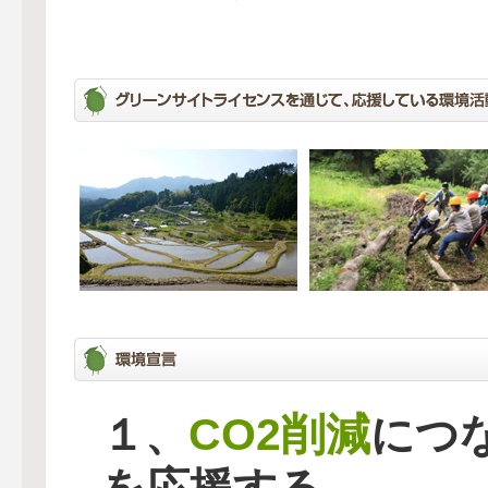
CO2削減
１、
につ