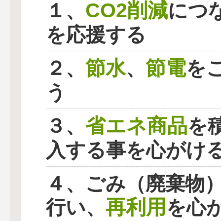
CO2削減
１、
につ
を応援する
節水
節電
２、
、
を
う
省エネ商品
３、
を
入する事を心がけ
４、ごみ（廃棄物
再利用
行い、
を心