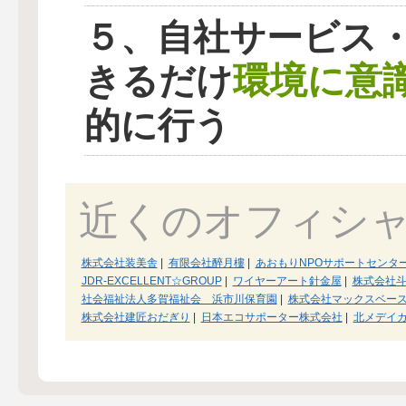
５、自社サービス
環境に意
きるだけ
的に行う
近くのオフィシ
株式会社装美舎
|
有限会社醉月樓
|
あおもりNPOサポートセンタ
JDR-EXCELLENT☆GROUP
|
ワイヤーアート針金屋
|
株式会社
社会福祉法人多賀福祉会 浜市川保育園
|
株式会社マックスベー
株式会社建匠おだぎり
|
日本エコサポーター株式会社
|
北メデイ