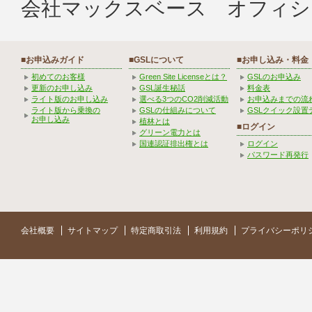
会社マックスベース オフィシ
■お申込みガイド
■GSLについて
■お申し込み・料金
初めてのお客様
Green Site Licenseとは？
GSLのお申込み
更新のお申し込み
GSL誕生秘話
料金表
ライト版のお申し込み
選べる3つのCO2削減活動
お申込みまでの流
ライト版から乗換の
GSLの仕組みについて
GSLクイック設置
お申し込み
植林とは
■ログイン
グリーン電力とは
国連認証排出権とは
ログイン
パスワード再発行
会社概要
サイトマップ
特定商取引法
利用規約
プライバシーポリ